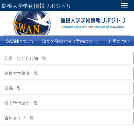
島根大学学術情報リポジトリ
Togg
navig
SWANについて
論文の登録方法（学内の方へ）
利用につい
て
よくある質問
リンク集
紀要・定期刊行物一覧
島根大学著者一覧
部局一覧
博士学位論文一覧
資料タイプ一覧