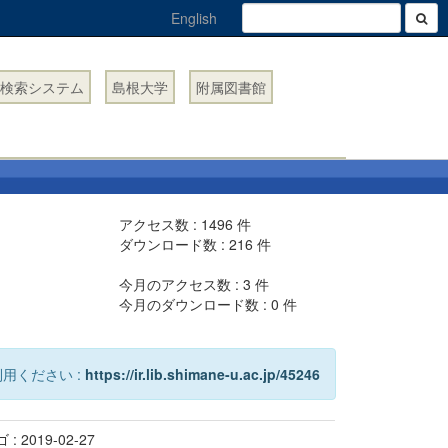
English
検索システム
島根大学
附属図書館
アクセス数 :
1496
件
ダウンロード数 :
216
件
今月のアクセス数 :
3
件
今月のダウンロード数 :
0
件
用ください :
https://ir.lib.shimane-u.ac.jp/45246
 2019-02-27