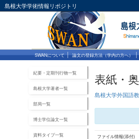
島根大学学術情報リポジトリ
SWANについて
論文の登録方法（学内の方へ）
紀要・定期刊行物一覧
表紙・
島根大学著者一覧
島根大学外国語教
部局一覧
博士学位論文一覧
資料タイプ一覧
ファイル情報(添付)