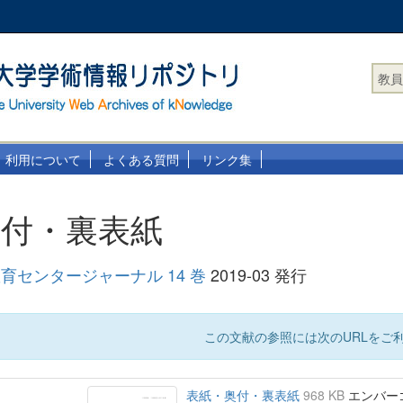
教員
利用について
よくある質問
リンク集
奥付・裏表紙
育センタージャーナル 14 巻
2019-03 発行
この文献の参照には次のURLをご利
表紙・奥付・裏表紙
968 KB
エンバーゴ :