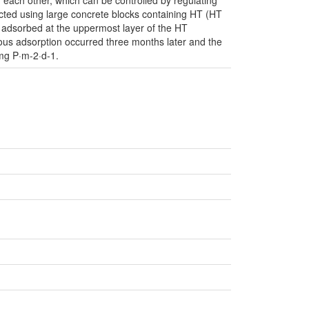
 each other, which can be controlled by regulating
ucted using large concrete blocks containing HT (HT
adsorbed at the uppermost layer of the HT
ous adsorption occurred three months later and the
mg P·m-2·d-1.