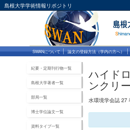
島根大学学術情報リポジトリ
SWANについて
論文の登録方法（学内の方へ）
紀要・定期刊行物一覧
ハイド
ンクリ
島根大学著者一覧
部局一覧
水環境学会誌 27 巻 2
博士学位論文一覧
資料タイプ一覧