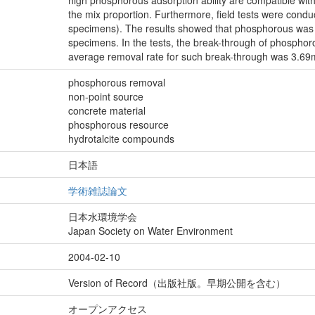
high phosphorous adsorption ability are compatible with
the mix proportion. Furthermore, field tests were cond
specimens). The results showed that phosphorous was 
specimens. In the tests, the break-through of phosphor
average removal rate for such break-through was 3.69
phosphorous removal
non-point source
concrete material
phosphorous resource
hydrotalcite compounds
日本語
学術雑誌論文
日本水環境学会
Japan Society on Water Environment
2004-02-10
Version of Record（出版社版。早期公開を含む）
オープンアクセス