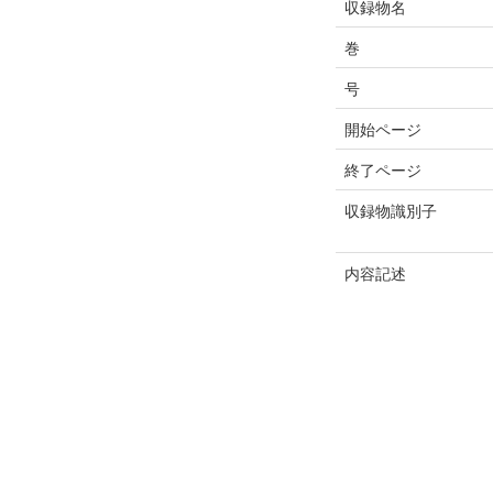
収録物名
巻
号
開始ページ
終了ページ
収録物識別子
内容記述