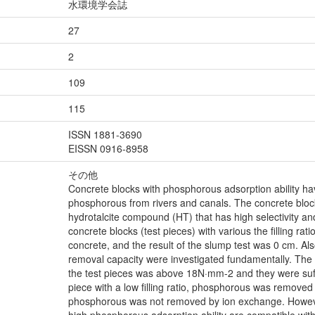
水環境学会誌
27
2
109
115
ISSN 1881-3690
EISSN 0916-8958
その他
Concrete blocks with phosphorous adsorption ability 
phosphorous from rivers and canals. The concrete blo
hydrotalcite compound (HT) that has high selectivity a
concrete blocks (test pieces) with various the filling r
concrete, and the result of the slump test was 0 cm. A
removal capacity were investigated fundamentally. The 
the test pieces was above 18N·mm-2 and they were suffic
piece with a low filling ratio, phosphorous was removed b
phosphorous was not removed by ion exchange. However