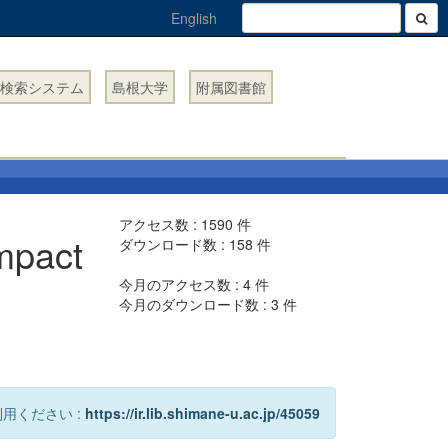
English
検索システム
島根大学
附属図書館
アクセス数 :
1590
件
impact
ダウンロード数 :
158
件
今月のアクセス数 :
4
件
今月のダウンロード数 :
3
件
用ください :
https://ir.lib.shimane-u.ac.jp/45059