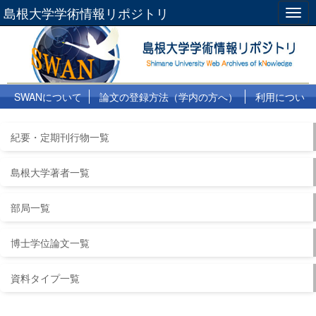
島根大学学術情報リポジトリ
Togg
navig
SWANについて
論文の登録方法（学内の方へ）
利用につい
て
よくある質問
リンク集
紀要・定期刊行物一覧
島根大学著者一覧
部局一覧
博士学位論文一覧
資料タイプ一覧