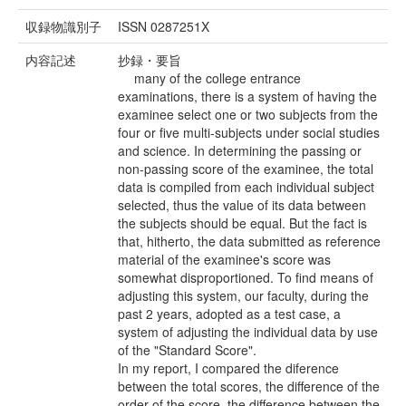
収録物識別子
ISSN 0287251X
内容記述
抄録・要旨
many of the college entrance
examinations, there is a system of having the
examinee select one or two subjects from the
four or five multi-subjects under social studies
and science. In determining the passing or
non-passing score of the examinee, the total
data is compiled from each individual subject
selected, thus the value of its data between
the subjects should be equal. But the fact is
that, hitherto, the data submitted as reference
material of the examinee's score was
somewhat disproportioned. To find means of
adjusting this system, our faculty, during the
past 2 years, adopted as a test case, a
system of adjusting the individual data by use
of the "Standard Score".
In my report, I compared the diference
between the total scores, the difference of the
order of the score, the difference between the