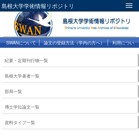
島根大学学術情報リポジトリ
Togg
navig
SWANについて
論文の登録方法（学内の方へ）
利用につい
て
よくある質問
リンク集
紀要・定期刊行物一覧
島根大学著者一覧
部局一覧
博士学位論文一覧
資料タイプ一覧