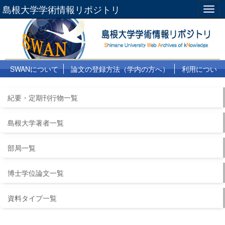
島根大学学術情報リポジトリ
Togg
navig
SWANについて
論文の登録方法（学内の方へ）
利用につい
て
よくある質問
リンク集
紀要・定期刊行物一覧
島根大学著者一覧
部局一覧
博士学位論文一覧
資料タイプ一覧