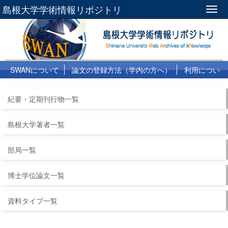
島根大学学術情報リポジトリ
Togg
navig
SWANについて
論文の登録方法（学内の方へ）
利用につい
て
よくある質問
リンク集
紀要・定期刊行物一覧
島根大学著者一覧
部局一覧
博士学位論文一覧
資料タイプ一覧