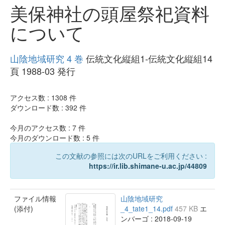
美保神社の頭屋祭祀資料
について
山陰地域研究 4 巻
伝統文化縦組1-伝統文化縦組14
頁 1988-03 発行
アクセス数 :
1308
件
ダウンロード数 :
392
件
今月のアクセス数 :
7
件
今月のダウンロード数 :
5
件
この文献の参照には次のURLをご利用ください :
https://ir.lib.shimane-u.ac.jp/44809
ファイル情報
山陰地域研究
(添付)
_4_tate1_14.pdf
457 KB
エ
ンバーゴ : 2018-09-19