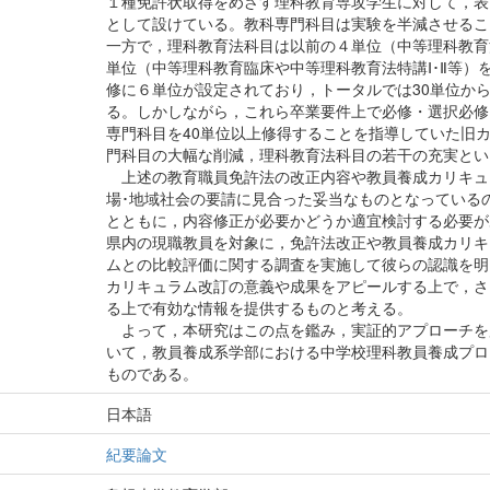
１種免許状取得をめざす理科教育専攻学生に対して，表
として設けている。教科専門科目は実験を半減させるこ
一方で，理科教育法科目は以前の４単位（中等理科教育
単位（中等理科教育臨床や中等理科教育法特講Ⅰ･Ⅱ等）
修に６単位が設定されており，トータルでは30単位か
る。しかしながら，これら卒業要件上で必修・選択必修
専門科目を40単位以上修得することを指導していた旧
門科目の大幅な削減，理科教育法科目の若干の充実とい
上述の教育職員免許法の改正内容や教員養成カリキュ
場･地域社会の要請に見合った妥当なものとなっている
とともに，内容修正が必要かどうか適宜検討する必要が
県内の現職教員を対象に，免許法改正や教員養成カリキ
ムとの比較評価に関する調査を実施して彼らの認識を明
カリキュラム改訂の意義や成果をアピールする上で，さ
る上で有効な情報を提供するものと考える。
よって，本研究はこの点を鑑み，実証的アプローチを
いて，教員養成系学部における中学校理科教員養成プロ
ものである。
日本語
紀要論文