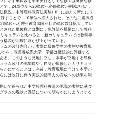
２に示す単位数を卒業要件として必修又は選択必修
とで，24単位から20単位へ必修単位が削減された。
法概説，中等理科教育法実験Ⅰ･Ⅱ）に加えて新たに６
を課すことで，10単位へ拡大された。その他に選択必
ら36単位へと理科教育関連科目の単位数は拡大してい
とされた単位数とは別に，免許法を根拠にして教科
カリキュラムと比べると，新カリキュラムでは教科専
う構図が明確に浮かび上がっている。
ラムの改訂内容が，実際に履修学生の実態や教育現
のかを，教員養成系大学・学部は継続的に評価する
ある。このような見地に立ち，本学が立地する島根
ュラム改訂の認知度や，自身が履修したカリキュラ
らかにすることは，今後，教育現場に向けて本学が
らには改訂に伴う実践的指導力の育成への効果を測
用いて得られた中学校理科教員の認識の実態に基づ
グラムの現状と課題について明らかにしようとする