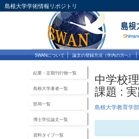
島根大学学術情報リポジトリ
SWANについて
論文の登録方法（学内の方へ）
紀要・定期刊行物一覧
中学校
課題 :
島根大学著者一覧
部局一覧
島根大学教育学部紀
博士学位論文一覧
資料タイプ一覧