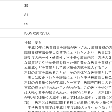
35
21
29
ISSN 0287251X
抄録・要旨
平成10年に教育職員免許法が改正され，教員養成の
職員養成審議会第１次答申に示されたとおり，教員に対
許制度の画一性・硬直性，不十分な教育内容・方法の３
な資質能力や得意分野を持った個性豊かな教員を育成す
ム編成などを背景として選択履修方式を導入すること，
科目の比重を高めることが，その具体的な改善策として
表１は改正された免許法に示された中学校教諭１種免
科目の必要単位数が半減した一方で，教職専門科目の必
方式の導入が行われたことがわかる。この改正を受けて
は大幅な変更が加えられた。全国的に見ると，各科目区
が平均15.6単位の減少（最大で34単位減少），教職に関
加），教科又は教職に関する科目が新規に平均4.4単位
本学教育学部では平成11年度以降の入学生から新カ