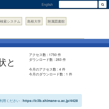
English
検索システム
島根大学
附属図書館
アクセス数 :
1750
件
状と
ダウンロード数 :
283
件
今月のアクセス数 :
4
件
今月のダウンロード数 :
1
件
利用ください :
https://ir.lib.shimane-u.ac.jp/4428