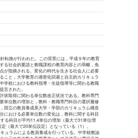
方針転換が行われた。この背景には，平成９年の教育
する社会的要請と教職課程の教育内容との乖離，免
点が指摘される。変化の時代を生きる社会人に必要
ること，大学教育の過密化回避と自主的カリキュラ
中学校における教科指導・生徒指導等に関わる教職
提言された。
許状取得に関わる単位数改正状況である。教科専門
要単位数の増加と，教科・教職専門科目の選択履修
，国立の教員養成系大学・学部のカリキュラム構造
分における必要単位数の変化は，教科に関する科目
する科目が平均11.4単位の増加（最大で31単位増
設定（最大で20単位設定）となっている（1）。
リキュラムによる教員養成を行っている。中学校教諭