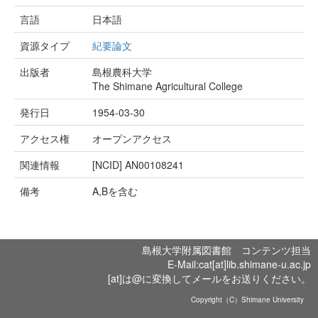
言語
日本語
資源タイプ
紀要論文
出版者
島根農科大学
The Shimane Agricultural College
発行日
1954-03-30
アクセス権
オープンアクセス
関連情報
[NCID]
AN00108241
備考
A,Bを含む
島根大学附属図書館 コンテンツ担当
E-Mail:cat[at]lib.shimane-u.ac.jp
[at]は@に変換してメールをお送りください。
Copyright（C）Shimane University