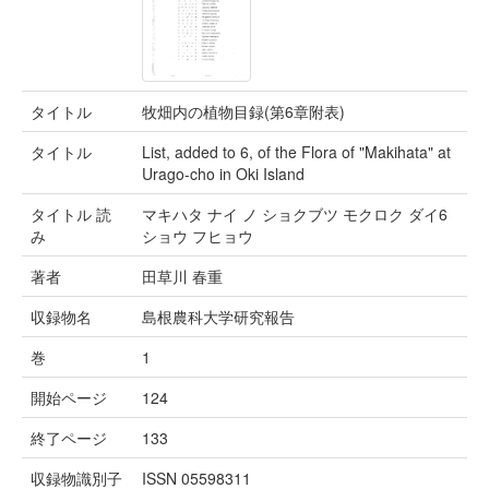
タイトル
牧畑内の植物目録(第6章附表)
タイトル
List, added to 6, of the Flora of "Makihata" at
Urago-cho in Oki Island
タイトル 読
マキハタ ナイ ノ ショクブツ モクロク ダイ6
み
ショウ フヒョウ
著者
田草川 春重
収録物名
島根農科大学研究報告
巻
1
開始ページ
124
終了ページ
133
収録物識別子
ISSN 05598311