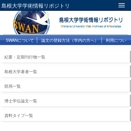
島根大学学術情報リポジトリ
Togg
navig
SWANについて
論文の登録方法（学内の方へ）
利用につい
て
よくある質問
リンク集
紀要・定期刊行物一覧
島根大学著者一覧
部局一覧
博士学位論文一覧
資料タイプ一覧