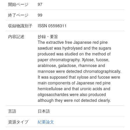
開始ページ
97
終了ページ
99
収録物識別子
ISSN 05598311
内容記述
抄録・要旨
The extractive free Japanese red pine
sawdust was hydrolysed and the sugars
produced was studied on the method of
paper chromatography. Xylose, fucose,
arabinose, galactose, rhamnose and
mannose were detected chromatographically.
It was supposed that xylose and fucose were
main components of Japanese red pine
hemicellulose and that uronic acids and
oligosaccharides were also produced
although they were not detected clearly.
言語
日本語
資源タイプ
紀要論文