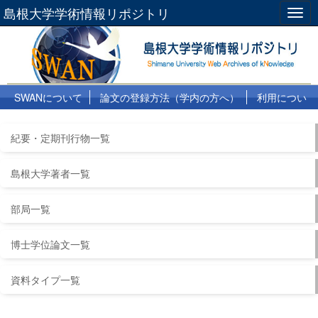
島根大学学術情報リポジトリ
Togg
navig
SWANについて
論文の登録方法（学内の方へ）
利用につい
て
よくある質問
リンク集
紀要・定期刊行物一覧
島根大学著者一覧
部局一覧
博士学位論文一覧
資料タイプ一覧