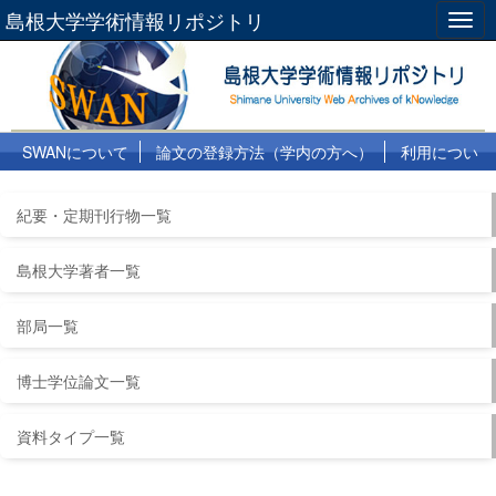
島根大学学術情報リポジトリ
Togg
navig
SWANについて
論文の登録方法（学内の方へ）
利用につい
て
よくある質問
リンク集
紀要・定期刊行物一覧
島根大学著者一覧
部局一覧
博士学位論文一覧
資料タイプ一覧