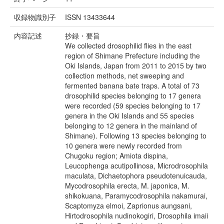
収録物識別子
ISSN 13433644
内容記述
抄録・要旨
We collected drosophilid flies in the east
region of Shimane Prefecture including the
Oki Islands, Japan from 2011 to 2015 by two
collection methods, net sweeping and
fermented banana bate traps. A total of 73
drosophilid species belonging to 17 genera
were recorded (59 species belonging to 17
genera in the Oki Islands and 55 species
belonging to 12 genera in the mainland of
Shimane). Following 13 species belonging to
10 genera were newly recorded from
Chugoku region; Amiota dispina,
Leucophenga acutipollinosa, Microdrosophila
maculata, Dichaetophora pseudotenuicauda,
Mycodrosophila erecta, M. japonica, M.
shikokuana, Paramycodrosophila nakamurai,
Scaptomyza elmoi, Zaprionus aungsani,
Hirtodrosophila nudinokogiri, Drosophila imaii