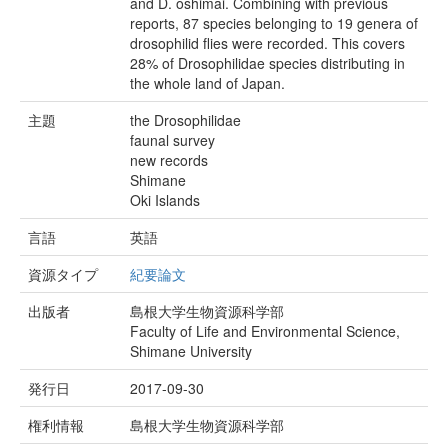
and D. oshimai. Combining with previous
reports, 87 species belonging to 19 genera of
drosophilid flies were recorded. This covers
28% of Drosophilidae species distributing in
the whole land of Japan.
主題
the Drosophilidae
faunal survey
new records
Shimane
Oki Islands
言語
英語
資源タイプ
紀要論文
出版者
島根大学生物資源科学部
Faculty of Life and Environmental Science,
Shimane University
発行日
2017-09-30
権利情報
島根大学生物資源科学部