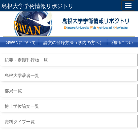
島根大学学術情報リポジトリ
Togg
navig
SWANについて
論文の登録方法（学内の方へ）
利用につい
て
よくある質問
リンク集
紀要・定期刊行物一覧
島根大学著者一覧
部局一覧
博士学位論文一覧
資料タイプ一覧