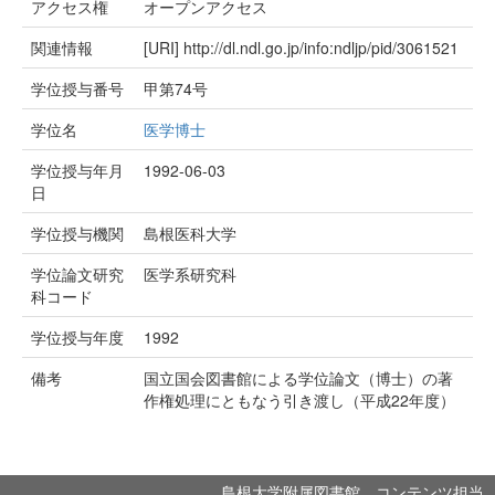
アクセス権
オープンアクセス
関連情報
[URI]
http://dl.ndl.go.jp/info:ndljp/pid/3061521
学位授与番号
甲第74号
学位名
医学博士
学位授与年月
1992-06-03
日
学位授与機関
島根医科大学
学位論文研究
医学系研究科
科コード
学位授与年度
1992
備考
国立国会図書館による学位論文（博士）の著
作権処理にともなう引き渡し（平成22年度）
島根大学附属図書館 コンテンツ担当