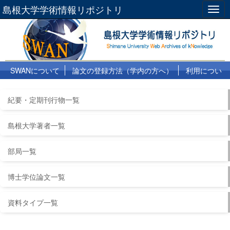
島根大学学術情報リポジトリ
Togg
navig
SWANについて
論文の登録方法（学内の方へ）
利用につい
て
よくある質問
リンク集
紀要・定期刊行物一覧
島根大学著者一覧
部局一覧
博士学位論文一覧
資料タイプ一覧