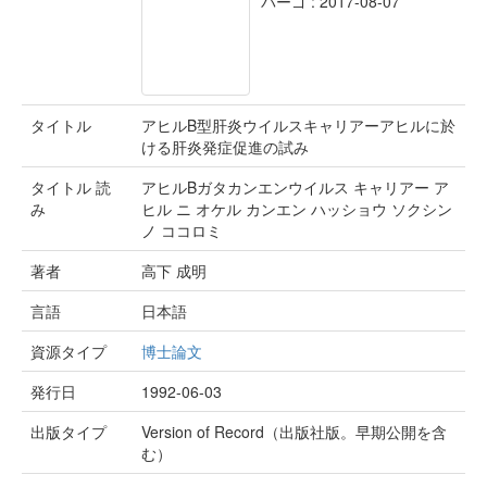
バーゴ : 2017-08-07
タイトル
アヒルB型肝炎ウイルスキャリアーアヒルに於
ける肝炎発症促進の試み
タイトル 読
アヒルBガタカンエンウイルス キャリアー ア
み
ヒル ニ オケル カンエン ハッショウ ソクシン
ノ ココロミ
著者
高下 成明
言語
日本語
資源タイプ
博士論文
発行日
1992-06-03
出版タイプ
Version of Record（出版社版。早期公開を含
む）