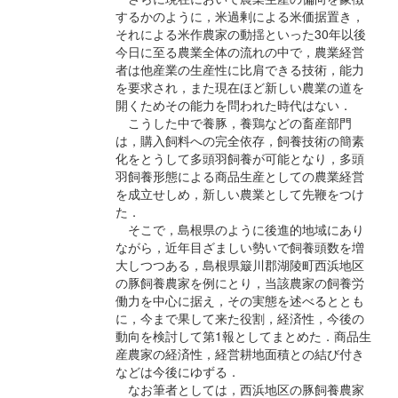
するかのように，米過剰による米価据置き，
それによる米作農家の動揺といった30年以後
今日に至る農業全体の流れの中で，農業経営
者は他産業の生産性に比肩できる技術，能力
を要求され，また現在ほど新しい農業の道を
開くためその能力を問われた時代はない．
こうした中で養豚，養鶏などの畜産部門
は，購入飼料への完全依存，飼養技術の簡素
化をとうして多頭羽飼養が可能となり，多頭
羽飼養形態による商品生産としての農業経営
を成立せしめ，新しい農業として先鞭をつけ
た．
そこで，島根県のように後進的地域にあり
ながら，近年目ざましい勢いで飼養頭数を増
大しつつある，島根県簸川郡湖陵町西浜地区
の豚飼養農家を例にとり，当該農家の飼養労
働力を中心に据え，その実態を述べるととも
に，今まで果して来た役割，経済性，今後の
動向を検討して第1報としてまとめた．商品生
産農家の経済性，経営耕地面積との結び付き
などは今後にゆずる．
なお筆者としては，西浜地区の豚飼養農家