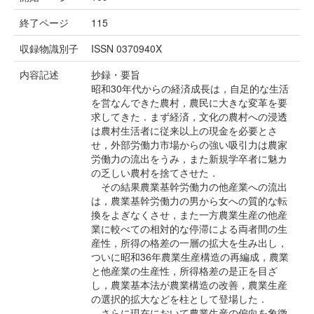
終了ページ
115
収録物識別子
ISSN 0370940X
内容記述
抄録・要旨
昭和30年代からの経済成長は，自足的な生活
を営なんできた農村，農民に大きな変革を要
求してきた．まず経済，文化の農村への浸透
は農村生活者に従来以上の現金を必要とさ
せ，外部労働力市場からの強い吸引力は農家
労働力の流出をうみ，また新規学卒者に魅カ
の乏しい農村を捨てさせた．
その結果農業基幹労働力の他産業への流出
は，農業基幹労働力の男から女への質的な転
換をよぎなくさせ，また一方農業生産の他産
業に較べての相対的な停滞による両者間の生
産性，所得の格差の一層の拡大を生み出し，
ついに昭和36年農業生産構造の再編成，農業
と他産業の生産性，所得格差の是正を目ざ
し，農業基本法が農業構造の改善，農業生産
の選択的拡大などを柱として登場した．
さらに現在において農業生産の偏向を象徴