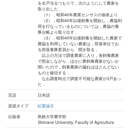
を全戸当るつもりで，次のようにして農家を
取り出した．
（1），昭和40年農業センサスの個表より
（2），昭和40年以後飼養を開始し，農協利
用を行なっているものについては，農協の養
豚台帳より取り出す．
（3），昭和40年以後飼養を開始した農家で
農協を利用していない農家は，部落単位でお
る部落養豚委員から 聞き取る．
以上の方法で調査農家に入り，各飼養農家
で照会しながら，ほかに豚飼養農家がないか
聞いたので，飼養農家の漏れはほとんどない
ものと確信する．
なお調査時点で調査不可能な農家が3戸あっ
た．
言語
日本語
資源タイプ
紀要論文
出版者
島根大学農学部
Shimane University, Faculty of Agriculture