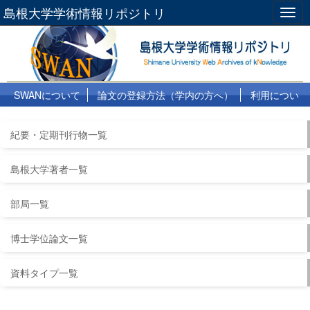
島根大学学術情報リポジトリ
Togg
navig
SWANについて
論文の登録方法（学内の方へ）
利用につい
て
よくある質問
リンク集
紀要・定期刊行物一覧
島根大学著者一覧
部局一覧
博士学位論文一覧
資料タイプ一覧