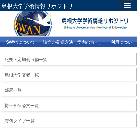
島根大学学術情報リポジトリ
Togg
navig
SWANについて
論文の登録方法（学内の方へ）
利用につい
て
よくある質問
リンク集
紀要・定期刊行物一覧
島根大学著者一覧
部局一覧
博士学位論文一覧
資料タイプ一覧