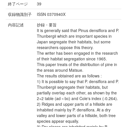
終了ページ
39
収録物識別子
ISSN 0370940X
内容記述
抄録・要旨
It is generally said that Pinus densiflora and P.
Thunbergii which are important species in
Japan segregate their habitats, but some
researchers oppose this theory.
The writer has been engaged in the research
of their habitat segregation since 1965.
This paper treats of the distribution of pine in
the areas around Matsue.
The results obtained are as follows :
1) It is possible to say that P. densiflora and P.
Thunbergii segregate their habitats, but
partially overlap each other, as shown by the
2×2 table (ad＜bc) and Cole's index (-0.264).
2) Ridges and upper parts of a hillside are
inhabited mainly by P. densiflora. At a dry
valley and lower parts of a hillside, both tree
species appear equally.
3) Dry places are inhabited mainly by P.