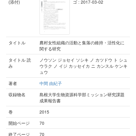
(添付)
ゴ : 2017-03-02
タイトル
農村女性組織の活動と集落の維持・活性化に
関する研究
タイトル 読
ノウソン ジョセイ ソシキ ノ カツドウ ト シュ
み
ウラク ノ イジ カッセイカ ニ カンスル ケンキ
ュウ
著者
中間 由紀子
収録物名
島根大学生物資源科学部ミッション研究課題
成果報告書
巻
2015
開始ページ
70
終了ページ
70