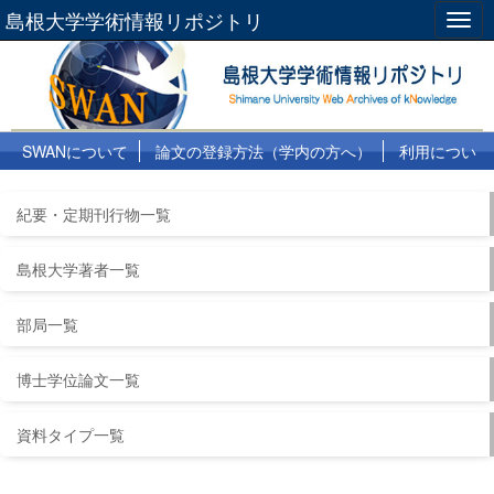
島根大学学術情報リポジトリ
Togg
navig
SWANについて
論文の登録方法（学内の方へ）
利用につい
て
よくある質問
リンク集
紀要・定期刊行物一覧
島根大学著者一覧
部局一覧
博士学位論文一覧
資料タイプ一覧