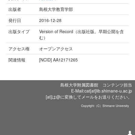
出版者
島根大学教育学部
発行日
2016-12-28
出版タイプ
Version of Record（出版社版。早期公開を含
む）
アクセス権
オープンアクセス
関連情報
[NCID]
AA12171265
島根大学附属図書館 コンテンツ担当
E-Mail:cat[at]lib.shimane-u.ac.jp
[at]は@に変換してメールをお送りください。
Copyright（C）Shimane University