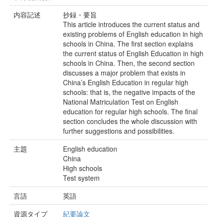
内容記述
抄録・要旨
This article introduces the current status and
existing problems of English education in high
schools in China. The first section explains
the current status of English Education in high
schools in China. Then, the second section
discusses a major problem that exists in
China’s English Education in regular high
schools: that is, the negative impacts of the
National Matriculation Test on English
education for regular high schools. The final
section concludes the whole discussion with
further suggestions and possibilities.
主題
English education
China
High schools
Test system
言語
英語
資源タイプ
紀要論文