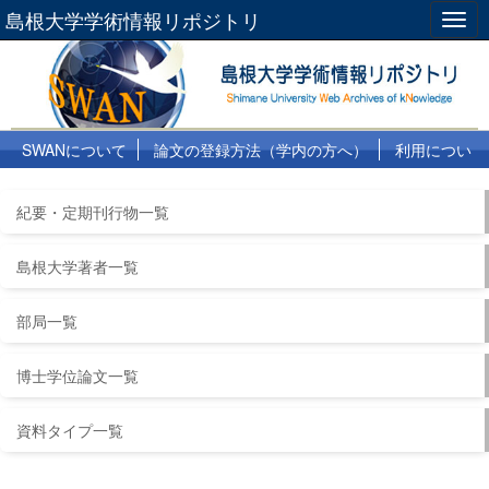
島根大学学術情報リポジトリ
Togg
navig
SWANについて
論文の登録方法（学内の方へ）
利用につい
て
よくある質問
リンク集
紀要・定期刊行物一覧
島根大学著者一覧
部局一覧
博士学位論文一覧
資料タイプ一覧