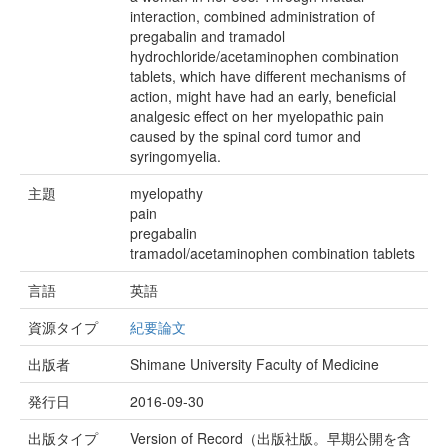
interaction, combined administration of
pregabalin and tramadol
hydrochloride/acetaminophen combination
tablets, which have different mechanisms of
action, might have had an early, beneficial
analgesic effect on her myelopathic pain
caused by the spinal cord tumor and
syringomyelia.
主題
myelopathy
pain
pregabalin
tramadol/acetaminophen combination tablets
言語
英語
資源タイプ
紀要論文
出版者
Shimane University Faculty of Medicine
発行日
2016-09-30
出版タイプ
Version of Record（出版社版。早期公開を含