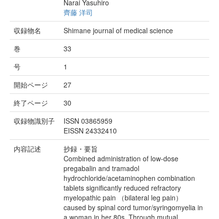
Narai Yasuhiro
齊藤 洋司
収録物名
Shimane journal of medical science
巻
33
号
1
開始ページ
27
終了ページ
30
収録物識別子
ISSN 03865959
EISSN 24332410
内容記述
抄録・要旨
Combined administration of low-dose
pregabalin and tramadol
hydrochloride/acetaminophen combination
tablets significantly reduced refractory
myelopathic pain （bilateral leg pain）
caused by spinal cord tumor/syringomyelia in
a woman in her 80s. Through mutual