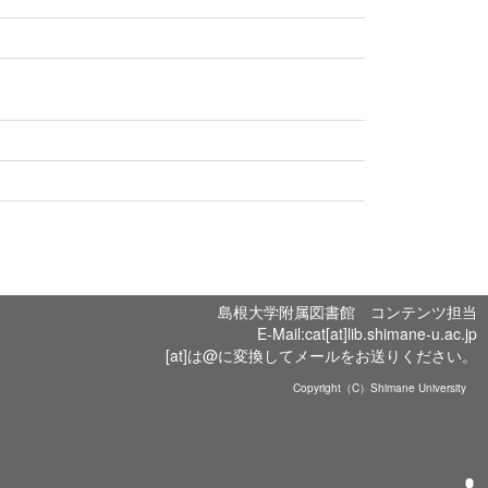
島根大学附属図書館 コンテンツ担当
E-Mail:cat[at]lib.shimane-u.ac.jp
[at]は@に変換してメールをお送りください。
Copyright（C）Shimane University