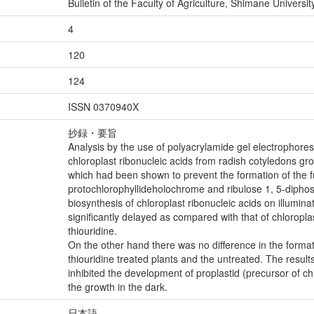
Bulletin of the Faculty of Agriculture, Shimane Universit
4
120
124
ISSN 0370940X
抄録・要旨
Analysis by the use of polyacrylamide gel electrophore
chloroplast ribonucleic acids from radish cotyledons gr
which had been shown to prevent the formation of the fu
protochlorophyllideholochrome and ribulose 1, 5-dipho
biosynthesis of chloroplast ribonucleic acids on illumina
significantly delayed as compared with that of chloropla
thiouridine.
On the other hand there was no difference in the format
thiouridine treated plants and the untreated. The result
inhibited the development of proplastid (precursor of ch
the growth in the dark.
日本語