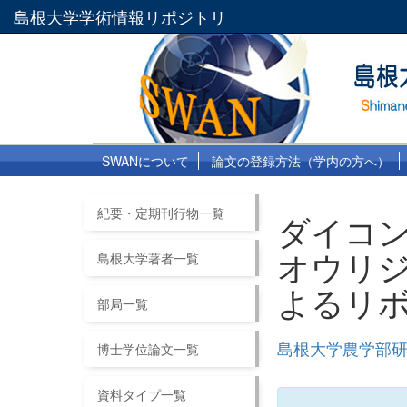
島根大学学術情報リポジトリ
SWANについて
論文の登録方法（学内の方へ）
紀要・定期刊行物一覧
ダイコン
オウリジ
島根大学著者一覧
よるリ
部局一覧
島根大学農学部研究
博士学位論文一覧
資料タイプ一覧