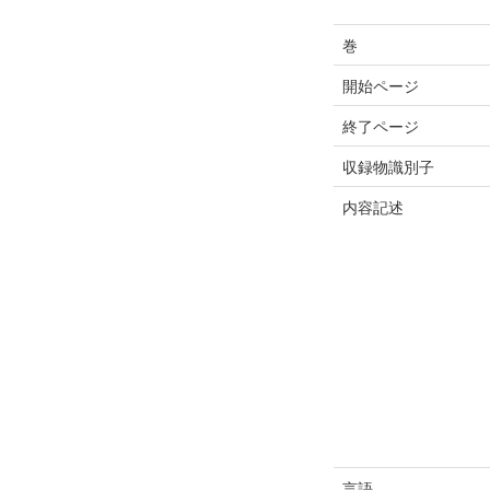
巻
開始ページ
終了ページ
収録物識別子
内容記述
言語