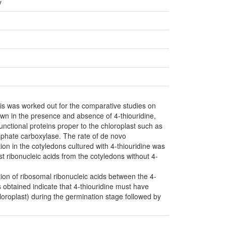
y
sis was worked out for the comparative studies on
own in the presence and absence of 4-thiouridine,
nctional proteins proper to the chloroplast such as
sphate carboxylase. The rate of de novo
tion in the cotyledons cultured with 4-thiouridine was
st ribonucleic acids from the cotyledons without 4-
ion of ribosomal ribonucleic acids between the 4-
s obtained indicate that 4-thiouridine must have
loroplast) during the germination stage followed by