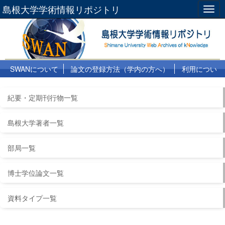
島根大学学術情報リポジトリ
Togg
navig
SWANについて
論文の登録方法（学内の方へ）
利用につい
て
よくある質問
リンク集
紀要・定期刊行物一覧
島根大学著者一覧
部局一覧
博士学位論文一覧
資料タイプ一覧