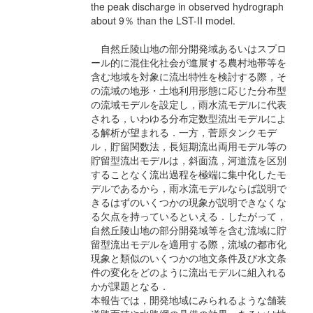
the peak discharge in observed hydrograph
about 9％ than the LST-II model.
自然丘陵山地の部分開発域あるいはスプロ
ール的に混住化社会が進展する農村地帯等を
含む地域を対象に流出特性を検討する際，そ
の流域の地形・土地利用形態に応じた分布型
の流域モデルを設定し，雨水流モデルに代表
される，いわゆる分布定数型流出モデルによ
る解析が望まれる．一方，菅原タンクモデ
ル，貯留関数法，長短期流出両用モデル等の
貯留型流出モデルは，斜面流，河道流を区別
することなく流出過程を極端に集中化したモ
デルであるから，雨水流モデルならば説明で
きるはずのいくつかの現象が説明できなくな
る欠点を持っているといえる．したがって，
自然丘陵山地の部分開発域等を含む流域に貯
留型流出モデルを適用する際，流域の都市化
現象と類似のいくつかの地文条件及び水文条
件の変化をどのように流出モデルに組入れる
かが課題となる．
本報告では，開発地域にみられるような舗装