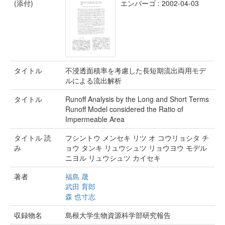
(添付)
エンバーゴ : 2002-04-03
タイトル
不浸透面積率を考慮した長短期流出両用モデ
ルによる流出解析
タイトル
Runoff Analysis by the Long and Short Terms
Runoff Model considered the Ratio of
Impermeable Area
タイトル 読
フシントウ メンセキ リツ オ コウリョシタ チ
み
ョウ タンキ リュウシュツ リョウヨウ モデル
ニヨル リュウシュツ カイセキ
著者
福島 晟
武田 育郎
森 也寸志
収録物名
島根大学生物資源科学部研究報告