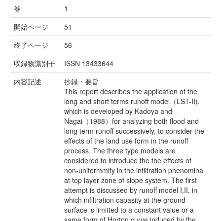
巻
1
開始ページ
51
終了ページ
56
収録物識別子
ISSN 13433644
内容記述
抄録・要旨
This report describes the application of the
long and short terms runoff model（LST-II),
which is developed by Kadoya and
Nagai（1988）for analyzing both flood and
long term runoff successively, to consider the
effects of the land use form in the runoff
process. The three type models are
considered to introduce the the effects of
non-uniformmity in the infiltration phenomina
at top layer zone of slope system. The first
attempt is discussed by runoff model I,II, in
which infiltration capasity at the ground
surface is limitted to a constant value or a
same form of Horton curve induced by the