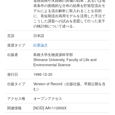
道路面積や水路網の具備の効果，あるいは地
表条件の面積的な分布の効果を貯留型流出モ
デルによる流出解析に取入れることを目的
に、長短期流出両用モデルを活用した手法で
こうした課題への試みを意図して行った若干
の検討例について述べる．
言語
日本語
資源タイプ
紀要論文
出版者
島根大学生物資源科学部
Shimane University, Faculty of Life and
Environmental Science
発行日
1996-12-20
出版タイプ
Version of Record（出版社版。早期公開を含
む）
アクセス権
オープンアクセス
関連情報
[NCID]
AA1112906X