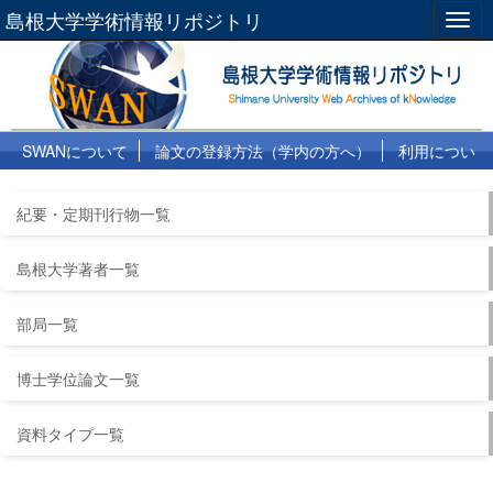
島根大学学術情報リポジトリ
Togg
navig
SWANについて
論文の登録方法（学内の方へ）
利用につい
て
よくある質問
リンク集
紀要・定期刊行物一覧
島根大学著者一覧
部局一覧
博士学位論文一覧
資料タイプ一覧