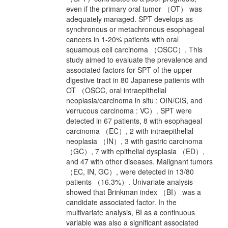
even if the primary oral tumor （OT） was
adequately managed. SPT develops as
synchronous or metachronous esophageal
cancers in 1-20% patients with oral
squamous cell carcinoma （OSCC）. This
study aimed to evaluate the prevalence and
associated factors for SPT of the upper
digestive tract in 80 Japanese patients with
OT （OSCC, oral intraepithelial
neoplasia/carcinoma in situ : OIN/CIS, and
verrucous carcinoma : VC）. SPT were
detected in 67 patients, 8 with esophageal
carcinoma （EC）, 2 with intraepithelial
neoplasia （IN）, 3 with gastric carcinoma
（GC）, 7 with epithelial dysplasia （ED）,
and 47 with other diseases. Malignant tumors
（EC, IN, GC）, were detected in 13/80
patients （16.3%）. Univariate analysis
showed that Brinkman index （BI） was a
candidate associated factor. In the
multivariate analysis, BI as a continuous
variable was also a significant associated