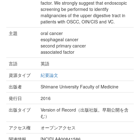
factor. We strongly suggest that endoscopic
screening be performed to identify
malignancies of the upper digestive tract in
patients with OSCC, OIN/CIS and VC.
主題
oral cancer
esophageal cancer
second primary cancer
associated factor
言語
英語
資源タイプ
紀要論文
出版者
Shimane University Faculty of Medicine
発行日
2016
出版タイプ
Version of Record（出版社版。早期公開を含
む）
アクセス権
オープンアクセス
関連情報
[NCID]
AA00841586