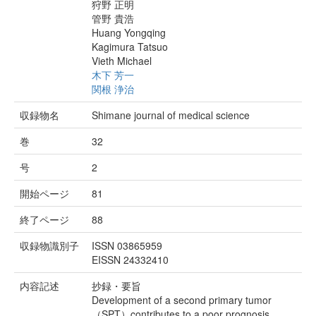
狩野 正明
管野 貴浩
Huang Yongqing
Kagimura Tatsuo
Vieth Michael
木下 芳一
関根 浄治
収録物名
Shimane journal of medical science
巻
32
号
2
開始ページ
81
終了ページ
88
収録物識別子
ISSN 03865959
EISSN 24332410
内容記述
抄録・要旨
Development of a second primary tumor
（SPT）contributes to a poor prognosis,