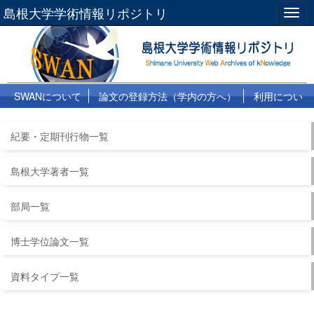
島根大学学術情報リポジトリ
Togg
navig
SWANについて
論文の登録方法（学内の方へ）
利用につい
て
よくある質問
リンク集
紀要・定期刊行物一覧
島根大学著者一覧
部局一覧
博士学位論文一覧
資料タイプ一覧