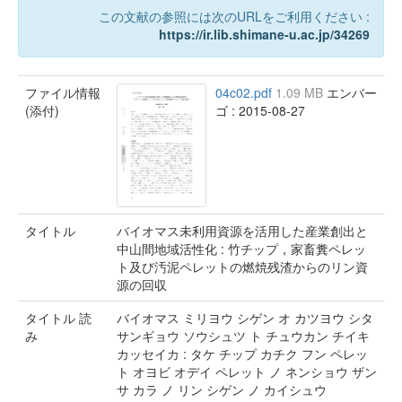
この文献の参照には次のURLをご利用ください :
https://ir.lib.shimane-u.ac.jp/34269
ファイル情報
04c02.pdf
1.09 MB
エンバー
(添付)
ゴ : 2015-08-27
タイトル
バイオマス未利用資源を活用した産業創出と
中山間地域活性化 : 竹チップ，家畜糞ペレッ
ト及び汚泥ペレットの燃焼残渣からのリン資
源の回収
タイトル 読
バイオマス ミリヨウ シゲン オ カツヨウ シタ
み
サンギョウ ソウシュツ ト チュウカン チイキ
カッセイカ : タケ チップ カチク フン ペレッ
ト オヨビ オデイ ペレット ノ ネンショウ ザン
サ カラ ノ リン シゲン ノ カイシュウ