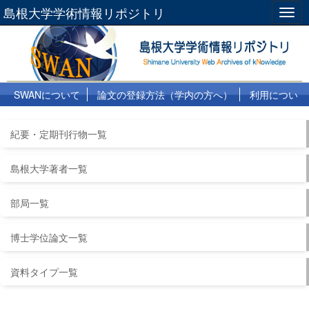
島根大学学術情報リポジトリ
Togg
navig
SWANについて
論文の登録方法（学内の方へ）
利用につい
て
よくある質問
リンク集
紀要・定期刊行物一覧
島根大学著者一覧
部局一覧
博士学位論文一覧
資料タイプ一覧