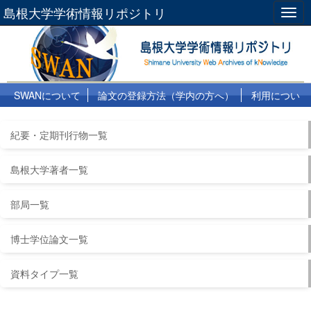
島根大学学術情報リポジトリ
Togg
navig
SWANについて
論文の登録方法（学内の方へ）
利用につい
て
よくある質問
リンク集
紀要・定期刊行物一覧
島根大学著者一覧
部局一覧
博士学位論文一覧
資料タイプ一覧