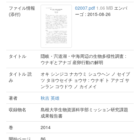
ファイル情報
02007.pdf
1.06 MB
エンバ
(添付)
ーゴ : 2015-08-26
タイトル
隠岐・宍道湖・中海周辺の生物多様性調査 :
ウナギとアナゴ 産卵行動の解明
タイトル 読
オキ シンジコ ナカウミ シュウヘン ノ セイブ
み
ツ タヨウセイチ ョウサ : ウナギ ト アナゴ サ
ンラン コウドウ ノ カイメイ
著者
秋吉 英雄
収録物名
島根大学生物資源科学部ミッション研究課題
成果報告書
巻
2014
開始ページ
86