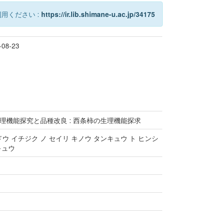
用ください :
https://ir.lib.shimane-u.ac.jp/34175
08-23
機能探究と品種改良 : 西条柿の生理機能探求
ウ イチジク ノ セイリ キノウ タンキュウ ト ヒンシ
キュウ