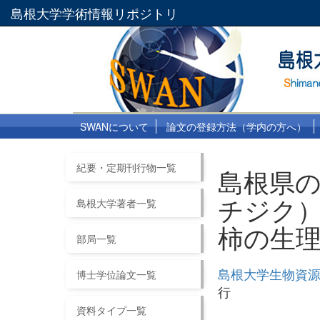
島根大学学術情報リポジトリ
SWANについて
論文の登録方法（学内の方へ）
紀要・定期刊行物一覧
島根県
チジク）
島根大学著者一覧
柿の生
部局一覧
島根大学生物資源
博士学位論文一覧
行
資料タイプ一覧