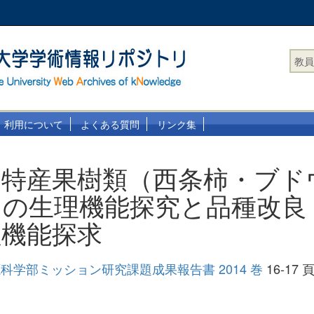
教員
利用について
よくある質問
リンク集
の特産果樹類（西条柿・ブド
の生理機能探究と品種改良 :
理機能探求
科学部ミッション研究課題成果報告書 2014 巻
16-17 頁