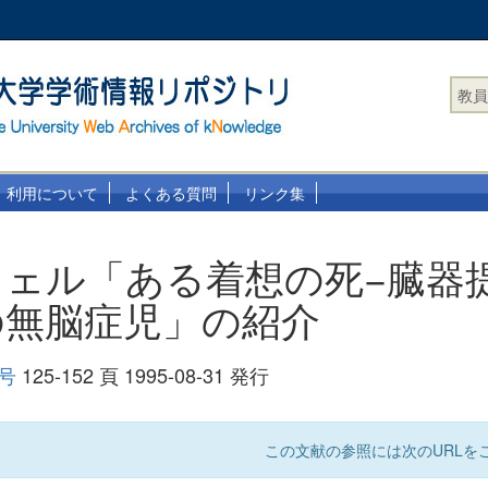
教員
利用について
よくある質問
リンク集
ウェル「ある着想の死−臓器
の無脳症児」の紹介
 号
125-152 頁 1995-08-31 発行
この文献の参照には次のURLをご