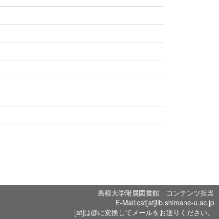
島根大学附属図書館 コンテンツ担当
E-Mail:cat[at]lib.shimane-u.ac.jp
[at]は@に変換してメールをお送りください。