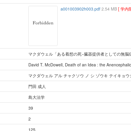
a001003902h003.pdf
2.54 MB
[ 学内
マクダウェル「ある着想の死−臓器提供者としての無脳
David T. McDowell, Death of an Idea : the Anencephal
マクダウェル アル チャクソウ ノ シ ゾウキ テイキョウ
門田 成人
島大法学
39
2
125