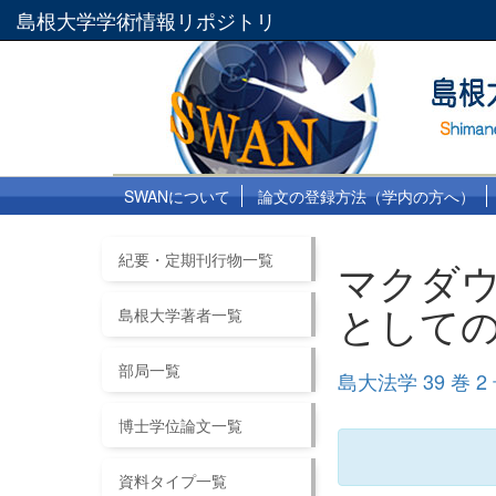
島根大学学術情報リポジトリ
SWANについて
論文の登録方法（学内の方へ）
紀要・定期刊行物一覧
マクダ
として
島根大学著者一覧
部局一覧
島大法学 39 巻 2
博士学位論文一覧
資料タイプ一覧