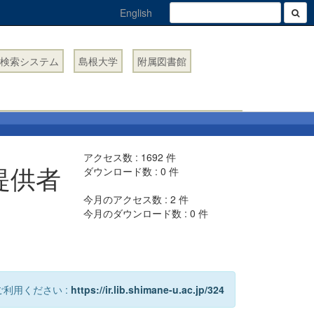
English
検索システム
島根大学
附属図書館
アクセス数 :
1692
件
提供者
ダウンロード数 :
0
件
今月のアクセス数 :
2
件
今月のダウンロード数 :
0
件
利用ください :
https://ir.lib.shimane-u.ac.jp/324