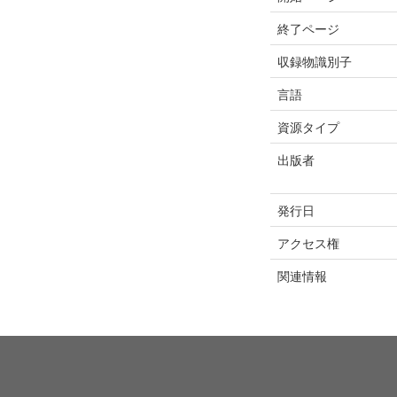
終了ページ
収録物識別子
言語
資源タイプ
出版者
発行日
アクセス権
関連情報