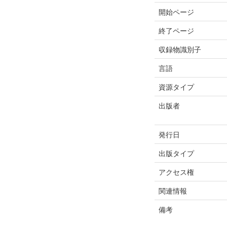
開始ページ
終了ページ
収録物識別子
言語
資源タイプ
出版者
発行日
出版タイプ
アクセス権
関連情報
備考