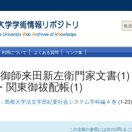
教員
利用について
よくある質問
リンク集
御師来田新左衛門家文書(1) 
・関東御祓配帳(1)
 : 島根大学法文学部紀要社会システム学科編 4 巻
(1-23
この文献の参照には次のURLをご