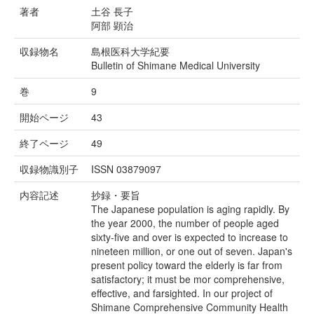
著者
土谷 長子
阿部 顕治
収録物名
島根医科大学紀要
Bulletin of Shimane Medical University
巻
9
開始ページ
43
終了ページ
49
収録物識別子
ISSN 03879097
内容記述
抄録・要旨
The Japanese population is aging rapidly. By
the year 2000, the number of people aged
sixty-five and over is expected to increase to
nineteen million, or one out of seven. Japan's
present policy toward the elderly is far from
satisfactory; it must be mor comprehensive,
effective, and farsighted. In our project of
Shimane Comprehensive Community Health