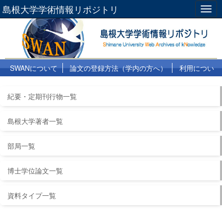
島根大学学術情報リポジトリ
Togg
navig
SWANについて
論文の登録方法（学内の方へ）
利用につい
て
よくある質問
リンク集
紀要・定期刊行物一覧
島根大学著者一覧
部局一覧
博士学位論文一覧
資料タイプ一覧