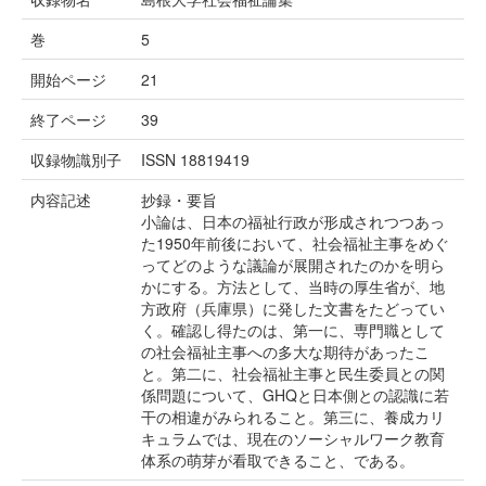
巻
5
開始ページ
21
終了ページ
39
収録物識別子
ISSN 18819419
内容記述
抄録・要旨
小論は、日本の福祉行政が形成されつつあっ
た1950年前後において、社会福祉主事をめぐ
ってどのような議論が展開されたのかを明ら
かにする。方法として、当時の厚生省が、地
方政府（兵庫県）に発した文書をたどってい
く。確認し得たのは、第一に、専門職として
の社会福祉主事への多大な期待があったこ
と。第二に、社会福祉主事と民生委員との関
係問題について、GHQと日本側との認識に若
干の相違がみられること。第三に、養成カリ
キュラムでは、現在のソーシャルワーク教育
体系の萌芽が看取できること、である。