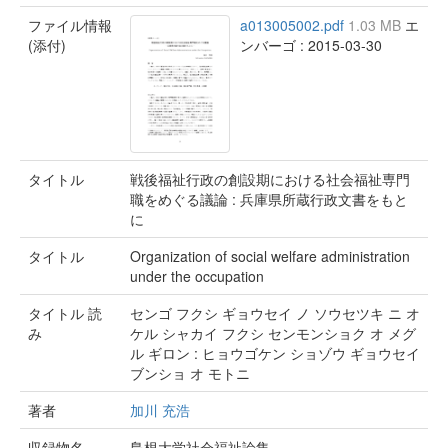
ファイル情報
a013005002.pdf
1.03 MB
エ
(添付)
ンバーゴ : 2015-03-30
タイトル
戦後福祉行政の創設期における社会福祉専門
職をめぐる議論 : 兵庫県所蔵行政文書をもと
に
タイトル
Organization of social welfare administration
under the occupation
タイトル 読
センゴ フクシ ギョウセイ ノ ソウセツキ ニ オ
み
ケル シャカイ フクシ センモンショク オ メグ
ル ギロン : ヒョウゴケン ショゾウ ギョウセイ
ブンショ オ モトニ
著者
加川 充浩
収録物名
島根大学社会福祉論集