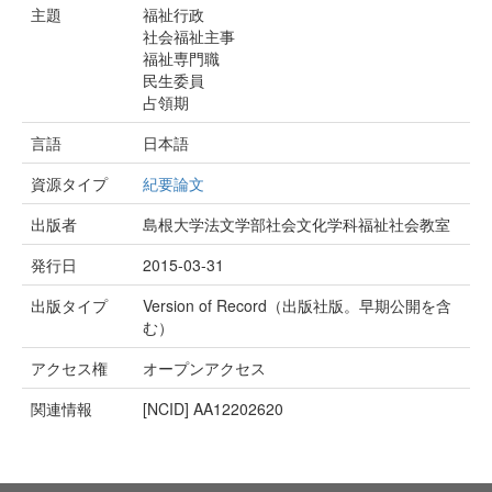
主題
福祉行政
社会福祉主事
福祉専門職
民生委員
占領期
言語
日本語
資源タイプ
紀要論文
出版者
島根大学法文学部社会文化学科福祉社会教室
発行日
2015-03-31
出版タイプ
Version of Record（出版社版。早期公開を含
む）
アクセス権
オープンアクセス
関連情報
[NCID]
AA12202620