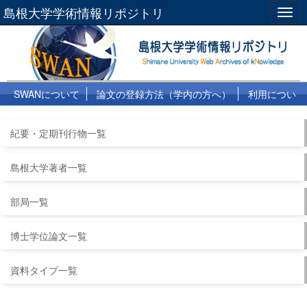
島根大学学術情報リポジトリ
Togg
navig
SWANについて
論文の登録方法（学内の方へ）
利用につい
て
よくある質問
リンク集
紀要・定期刊行物一覧
島根大学著者一覧
部局一覧
博士学位論文一覧
資料タイプ一覧