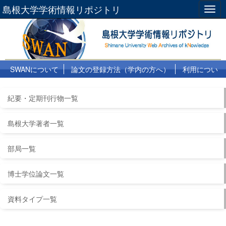
島根大学学術情報リポジトリ
Togg
navig
SWANについて
論文の登録方法（学内の方へ）
利用につい
て
よくある質問
リンク集
紀要・定期刊行物一覧
島根大学著者一覧
部局一覧
博士学位論文一覧
資料タイプ一覧