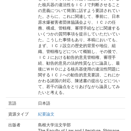
た核兵器の違法性をＩＣＪで判断させること
の意義について簡潔に話すよう要請されてい
た。さらに、これに関連して、事前に、日本
原水爆被害者団体協議会より、ＩＣＪの任
務、構成、管轄権、審理手続などに関連する
いくつかの質問事項を提示していただいてい
た。こうした事情もあり、本稿においても、
まず、ＩＣＪ設立の歴史的背景や地位、組
織、管轄権などについて概観し、その後で、
ＩＣＪにおける勧告的意見管轄権、審理手
続、勧告的意見の法的性質などに論及し、最
後にＷＨＯによる核兵器使用の違法性問題に
関するＩＣＪへの勧告的意見要請、これにか
かわる諸国の対応、陳述書の提出などについ
て、若干の論点をとりあげながら論及してみ
たいと考える。
言語
日本語
資源タイプ
紀要論文
出版者
島根大学法文学部
The Faculty of Law and Literature, Shimane