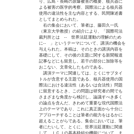
り、広島・長崎の原爆被害の概要、核兵器に
よる被害の医学的考察、国際法による核兵器
使用の違法性を主な内容とする、民間陳述書
としてまとめられた。
右の集会において、筆者は、藤田久一氏
（東京大学教授）の紹介により、「国際司法
裁判所とは -- 世界法廷運動の理解のため
に-- 」というテーマについて、講演の機会を
与えられた。本稿は、そのときの講演内容を
基礎にして、その後の主題に関する新聞報道
記事などにも留意し、若干の部分に加除等を
おこない、文章化したものである。
講演テーマに関連しては、とくにサブタイ
トルが含意する主題である、核兵器使用の国
際法における違法性（あるいは合法性）問題
に留意するとき、この問題は研究者の間でも
さまざまな角度から検討し、論議すべき多く
の論点を含んだ、きわめて重要な現代国際法
上のテーマであり、これに真正面から十分に
アプローチすることは筆者の能力をはるかに
超えることがらである。集会においては、筆
者にたいして、とくに、世界法廷運動に関連
して、ＩＣＪの基本枠組や機能について、ま