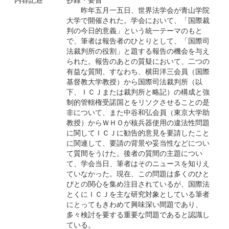
昨年五月一五日、世界法学会が青山学院
大学で開催された。学会において、「国際裁
判の今日的意義」という統一テーマのもと
で、筆者は報告者のひとりとして、「国際司
法裁判所の役割」と題する報告の機会を与え
られた。報告のあとの質疑において、二つの
有益な質間、すなわち、横田洋三会員（国際
基督教大学教授）から国際司法裁判所（以
下、ＩＣＪまたは裁判所と略記）の構成と強
制的管轄権受諾国とをリソクさせることの是
非について、また中谷和弘会員（東京大学助
教授）からＷＨＯが核兵器使用の違法性問題
に関してＩＣＪに勧告的意見を要請したこと
に関連して、要請の背景や妥当性などについ
て質間をうけた。後者の質間の主題につい
て、学会当日、筆者はそのニュースを知りえ
ていなかった。現在、この問題は多くのひと
びとの関心を集め注目されているが、国際法
とくにＩＣＪを主な研究対象としている筆者
にとってもきわめて興味深い間題であり、
多々検討を要する重要な問題であると認識し
ている。