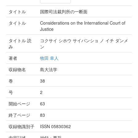
タイトル
国際司法裁判所の一断面
タイトル
Considerations on the International Court of
Justice
タイトル 読
コクサイ シホウ サイバンショ ノ イチ ダンメ
み
ン
著者
牧田 幸人
収録物名
島大法学
巻
38
号
2
開始ページ
63
終了ページ
83
収録物識別子
ISSN 05830362
内容記述
抄録・要旨