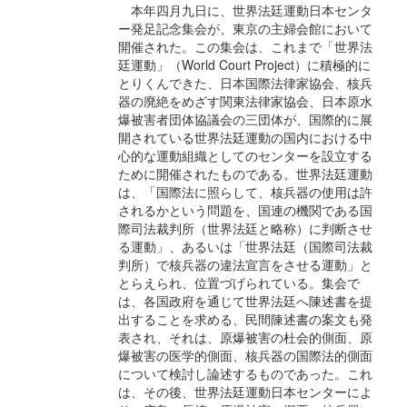
本年四月九日に、世界法廷運動日本センタ
ー発足記念集会が、東京の主婦会館において
開催された。この集会は、これまで「世界法
廷運動」（World Court Project）に積極的に
とりくんできた、日本国際法律家協会、核兵
器の廃絶をめざす関東法律家協会、日本原水
爆被害者団体協議会の三団体が、国際的に展
開されている世界法廷運動の国内における中
心的な運動組織としてのセンターを設立する
ために開催されたものである。世界法廷運動
は、「国際法に照らして、核兵器の使用は許
されるかという問題を、国連の機関である国
際司法裁判所（世界法廷と略称）に判断させ
る運動」、あるいは「世界法廷（国際司法裁
判所）で核兵器の違法宣言をさせる運動」と
とらえられ、位置づげられている。集会で
は、各国政府を通じて世界法廷へ陳述書を提
出することを求める、民間陳述書の案文も発
表され、それは、原爆被害の杜会的側面、原
爆被害の医学的側面、核兵器の国際法的側面
について検討し論述するものであった。これ
は、その後、世界法廷運動日本センターによ