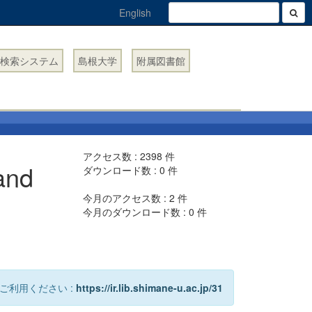
English
検索システム
島根大学
附属図書館
アクセス数 :
2398
件
nd
ダウンロード数 :
0
件
今月のアクセス数 :
2
件
今月のダウンロード数 :
0
件
ご利用ください :
https://ir.lib.shimane-u.ac.jp/31