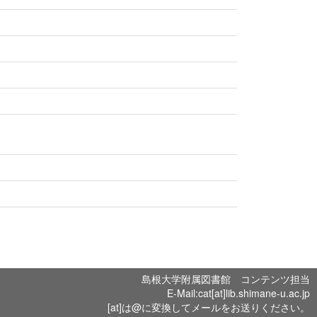
島根大学附属図書館 コンテンツ担当
E-Mail:cat[at]lib.shimane-u.ac.jp
[at]は@に変換してメールをお送りください。