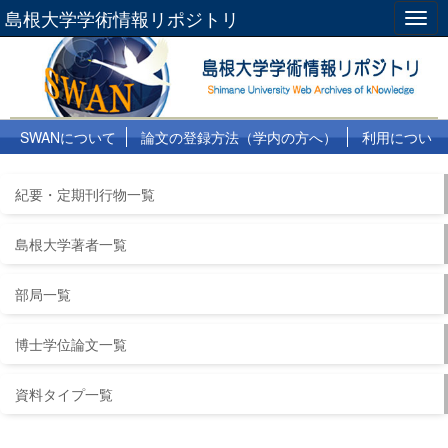
島根大学学術情報リポジトリ
Togg
navig
SWANについて
論文の登録方法（学内の方へ）
利用につい
て
よくある質問
リンク集
紀要・定期刊行物一覧
島根大学著者一覧
部局一覧
博士学位論文一覧
資料タイプ一覧