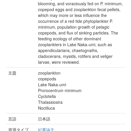
blooming, and voraciously fed on P. minimum,
copepod eggs and zooplankton fecal pellets,
which may more or less influence the
occurrence of a red tide phytoplankter P.
minimum, population growth of pelagic
copepods, and flux of sinking particles. The
feeding ecology of other dominant
zooplankters in Lake Naka-umi, such as
appendicularians, chaetognaths,
cladocerans, mysids, rotifers and veliger
larvae, were reviewed.
主題
zooplankton
copepods
Lake Naka-umi
Prorocentrum minimum
Cyclotella
Thalassiosira
Noctiluca
言語
日本語
資源タイプ
紀要論文