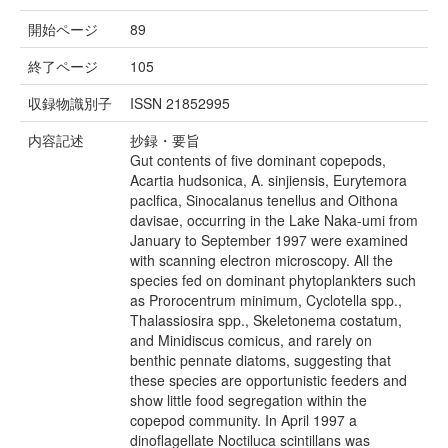
開始ページ
89
終了ページ
105
収録物識別子
ISSN 21852995
内容記述
抄録・要旨
Gut contents of five dominant copepods,
Acartia hudsonica, A. sinjiensis, Eurytemora
paclfica, Sinocalanus tenellus and Oithona
davisae, occurring in the Lake Naka-umi from
January to September 1997 were examined
with scanning electron microscopy. All the
species fed on dominant phytoplankters such
as Prorocentrum minimum, Cyclotella spp.,
Thalassiosira spp., Skeletonema costatum,
and Minidiscus comicus, and rarely on
benthic pennate diatoms, suggesting that
these species are opportunistic feeders and
show little food segregation within the
copepod community. In April 1997 a
dinoflagellate Noctiluca scintillans was