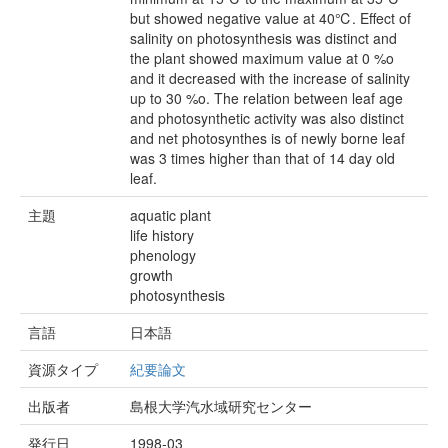
but showed negative value at 40℃. Effect of
salinity on photosynthesis was distinct and
the plant showed maximum value at 0 %o
and it decreased with the increase of salinity
up to 30 %o. The relation between leaf age
and photosynthetic activity was also distinct
and net photosynthes is of newly borne leaf
was 3 times higher than that of 14 day old
leaf.
主題
aquatic plant
life history
phenology
growth
photosynthesis
言語
日本語
資源タイプ
紀要論文
出版者
島根大学汽水域研究センター
発行日
1998-03