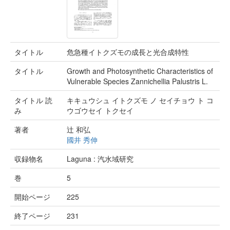
タイトル
危急種イトクズモの成長と光合成特性
タイトル
Growth and Photosynthetic Characteristics of
Vulnerable Species Zannichellia Palustris L.
タイトル 読
キキュウシュ イトクズモ ノ セイチョウ ト コ
み
ウゴウセイ トクセイ
著者
辻 和弘
國井 秀伸
収録物名
Laguna : 汽水域研究
巻
5
開始ページ
225
終了ページ
231