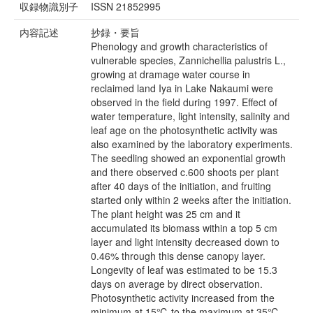
収録物識別子
ISSN 21852995
内容記述
抄録・要旨
Phenology and growth characteristics of
vulnerable species, Zannichellia palustris L.,
growing at dramage water course in
reclaimed land Iya in Lake Nakaumi were
observed in the field during 1997. Effect of
water temperature, light intensity, salinity and
leaf age on the photosynthetic activity was
also examined by the laboratory experiments.
The seedling showed an exponential growth
and there observed c.600 shoots per plant
after 40 days of the initiation, and fruiting
started only within 2 weeks after the initiation.
The plant height was 25 cm and it
accumulated its biomass within a top 5 cm
layer and light intensity decreased down to
0.46% through this dense canopy layer.
Longevity of leaf was estimated to be 15.3
days on average by direct observation.
Photosynthetic activity increased from the
minimum at 15℃ to the maximum at 35℃