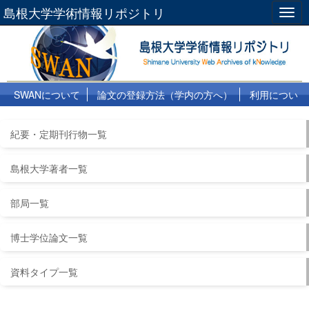
島根大学学術情報リポジトリ
Togg
navig
SWANについて
論文の登録方法（学内の方へ）
利用につい
て
よくある質問
リンク集
紀要・定期刊行物一覧
島根大学著者一覧
部局一覧
博士学位論文一覧
資料タイプ一覧