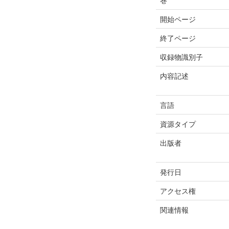
巻
開始ページ
終了ページ
収録物識別子
内容記述
言語
資源タイプ
出版者
発行日
アクセス権
関連情報