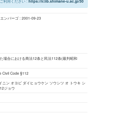
ご利用ください :
https://ir.lib.shimane-u.ac.jp/30
エンバーゴ : 2001-09-23
場合における商法12条と民法112条(最判昭和
e Civil Code §112
イニン オヨビ ダイヒョウケン ソウシツ オ トウキ シ
112ジョウ