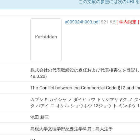
この文献の参照には次のURLを
a009024h003.pdf
921 KB
[ 学内限定 ]
株式会社の代表取締役の退任および代表権喪失を登記した
49.3.22)
The Conflict between the Commercial Code §12 and th
カブシキ カイシャ ノ ダイヒョウ トリシマリヤク ノ タ
タ バアイ ニ オケル ショウホウ 12ジョウ ト ミンポウ 
池田 耕三
島根大学文理学部紀要法学科篇 : 島大法學