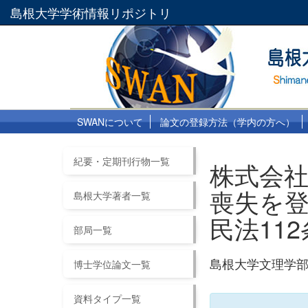
島根大学学術情報リポジトリ
SWANについて
論文の登録方法（学内の方へ）
紀要・定期刊行物一覧
株式会
喪失を登
島根大学著者一覧
民法112
部局一覧
島根大学文理学部紀要法
博士学位論文一覧
資料タイプ一覧