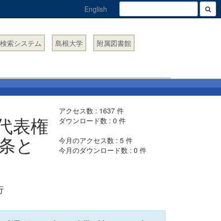
English
検索システム
島根大学
附属図書館
アクセス数 :
1637
件
代表権
ダウンロード数 :
0
件
条と
今月のアクセス数 :
5
件
今月のダウンロード数 :
0
件
行