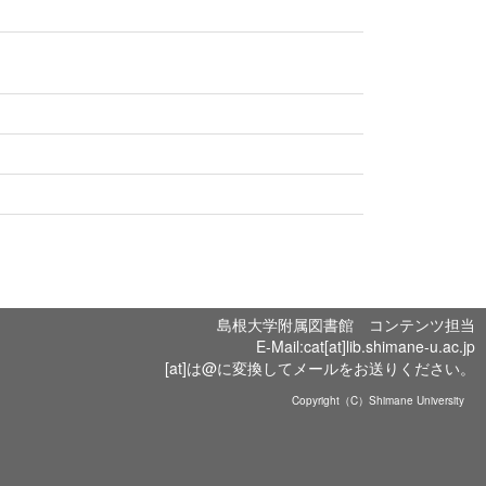
島根大学附属図書館 コンテンツ担当
E-Mail:cat[at]lib.shimane-u.ac.jp
[at]は@に変換してメールをお送りください。
Copyright（C）Shimane University