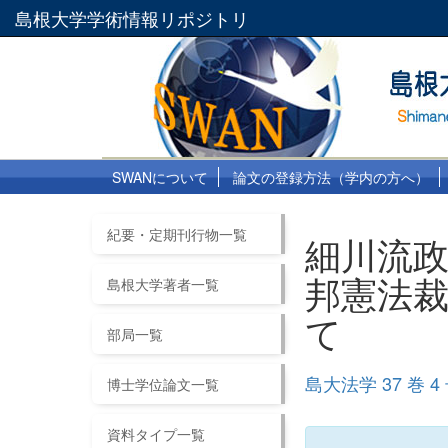
島根大学学術情報リポジトリ
SWANについて
論文の登録方法（学内の方へ）
紀要・定期刊行物一覧
細川流政
邦憲法裁
島根大学著者一覧
て
部局一覧
島大法学 37 巻 4
博士学位論文一覧
資料タイプ一覧