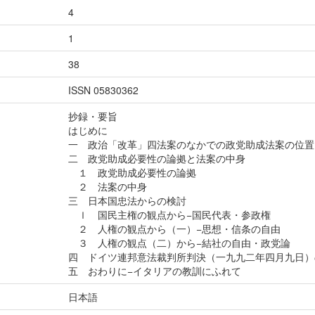
4
1
38
ISSN 05830362
抄録・要旨
はじめに
一 政治「改革」四法案のなかでの政党助成法案の位置
二 政党助成必要性の論拠と法案の中身
１ 政党助成必要性の論拠
２ 法案の中身
三 日本国忠法からの検討
ｌ 国民主権の観点から−国民代表・参政権
２ 人権の観点から（一）−思想・信条の自由
３ 人権の観点（二）から−結社の自由・政党論
四 ドイツ連邦意法裁判所判決（一九九二年四月九日）
五 おわりに−イタリアの教訓にふれて
日本語