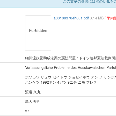
この文献の参照には次のURLをご
a001003704h001.pdf
3.14 MB
[ 学内
細川流政党助成法案の憲法問題 : ドイツ連邦憲法裁判所判
Verfassungsliche Probleme des Hosokawaischen Parte
ホソカワ リュウ セイトウ ジョセイホウ アン ノ ケンポ
ハンケツ 1992ネン 4ガツ 9ニチ ニモ フレテ
渡邉 久丸
島大法学
37