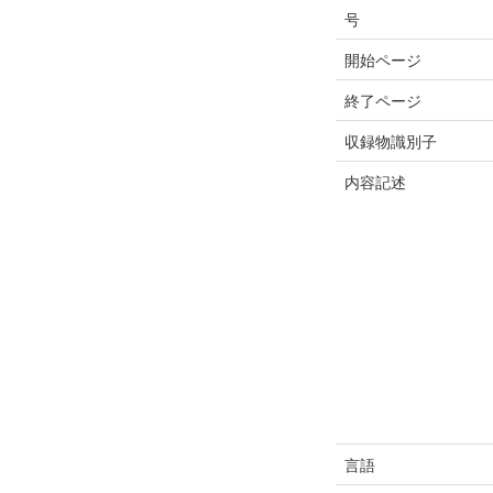
号
開始ページ
終了ページ
収録物識別子
内容記述
言語