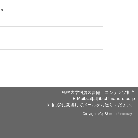
on
島根大学附属図書館 コンテンツ担当
E-Mail:cat[at]lib.shimane-u.ac.jp
[at]は@に変換してメールをお送りください。
Copyright（C）Shimane University