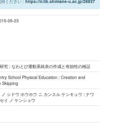
用ください :
https://ir.lib.shimane-u.ac.jp/28837
15-09-23
究 : なわとび運動系統表の作成と有効性の検証
try School Physical Education : Creation and
e Skipping
ノ シドウ ホウホウ ニ カンスル ケンキュウ : ナワ
 セイ ノ ケンショウ