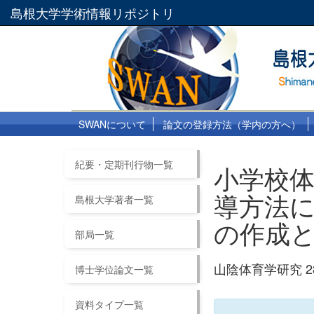
島根大学学術情報リポジトリ
SWANについて
論文の登録方法（学内の方へ）
紀要・定期刊行物一覧
小学校
導方法に
島根大学著者一覧
の作成
部局一覧
山陰体育学研究 28 巻
博士学位論文一覧
資料タイプ一覧