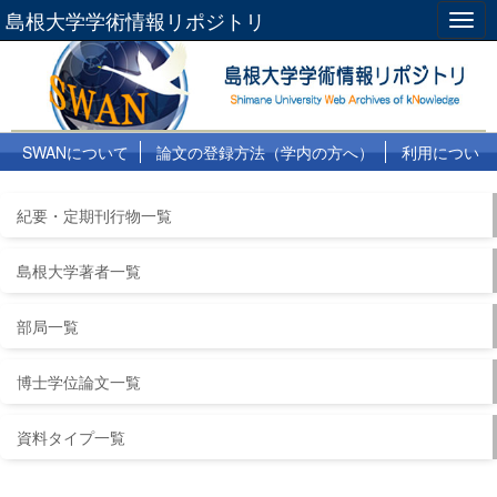
島根大学学術情報リポジトリ
Togg
navig
SWANについて
論文の登録方法（学内の方へ）
利用につい
て
よくある質問
リンク集
紀要・定期刊行物一覧
島根大学著者一覧
部局一覧
博士学位論文一覧
資料タイプ一覧