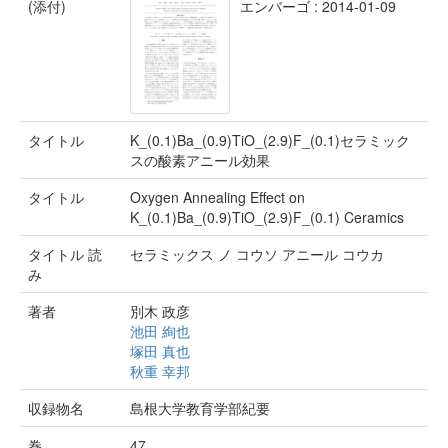
(添付)
エンバーゴ : 2014-01-09
タイトル
K_(0.1)Ba_(0.9)TiO_(2.9)F_(0.1)セラミック
スの酸素アニール効果
タイトル
Oxygen Annealing Effect on
K_(0.1)Ba_(0.9)TiO_(2.9)F_(0.1) Ceramics
タイトル 読
セラミックス ノ コウソ アニール コウカ
み
著者
別木 政彦
池田 絢也
塚田 真也
秋重 幸邦
収録物名
島根大学教育学部紀要
巻
47