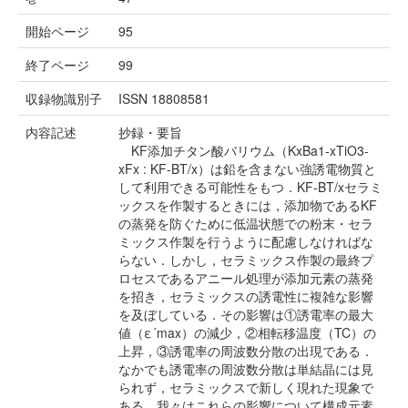
開始ページ
95
終了ページ
99
収録物識別子
ISSN 18808581
内容記述
抄録・要旨
KF添加チタン酸バリウム（KxBa1-xTiO3-
xFx : KF-BT/x）は鉛を含まない強誘電物質と
して利用できる可能性をもつ．KF-BT/xセラミ
ックスを作製するときには，添加物であるKF
の蒸発を防ぐために低温状態での粉末・セラ
ミックス作製を行うように配慮しなければな
らない．しかし，セラミックス作製の最終プ
ロセスであるアニール処理が添加元素の蒸発
を招き，セラミックスの誘電性に複雑な影響
を及ぼしている．その影響は①誘電率の最大
値（ε´max）の減少，②相転移温度（TC）の
上昇，③誘電率の周波数分散の出現である．
なかでも誘電率の周波数分散は単結晶には見
られず，セラミックスで新しく現れた現象で
ある．我々はこれらの影響について構成元素