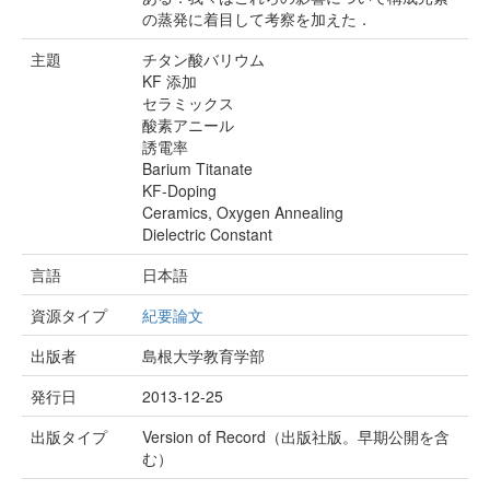
の蒸発に着目して考察を加えた．
主題
チタン酸バリウム
KF 添加
セラミックス
酸素アニール
誘電率
Barium Titanate
KF-Doping
Ceramics, Oxygen Annealing
Dielectric Constant
言語
日本語
資源タイプ
紀要論文
出版者
島根大学教育学部
発行日
2013-12-25
出版タイプ
Version of Record（出版社版。早期公開を含
む）