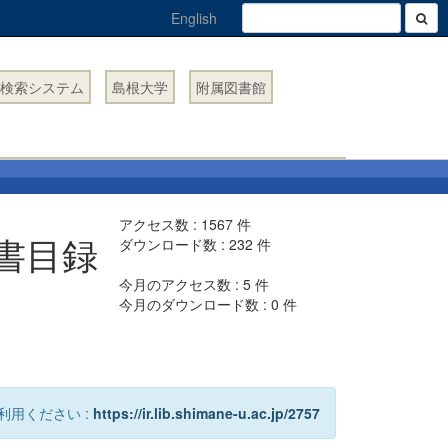
English
検索システム
島根大学
附属図書館
アクセス数 :
1567
件
書目録
ダウンロード数 :
232
件
今月のアクセス数 :
5
件
今月のダウンロード数 :
0
件
利用ください :
https://ir.lib.shimane-u.ac.jp/2757