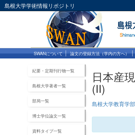
島根大学学術情報リポジトリ
SWANについて
論文の登録方法（学内の方へ）
紀要・定期刊行物一覧
日本産
(II)
島根大学著者一覧
部局一覧
島根大学教育学部紀
博士学位論文一覧
資料タイプ一覧