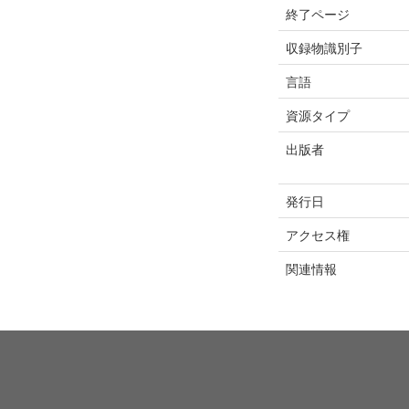
終了ページ
収録物識別子
言語
資源タイプ
出版者
発行日
アクセス権
関連情報