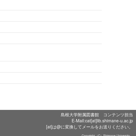
島根大学附属図書館 コンテンツ担当
E-Mail:cat[at]lib.shimane-u.ac.jp
[at]は@に変換してメールをお送りください。
Copyright（C）Shimane University