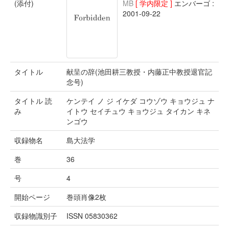
(添付)
MB
[ 学内限定 ]
エンバーゴ :
2001-09-22
タイトル
献呈の辞(池田耕三教授・内藤正中教授退官記
念号)
タイトル 読
ケンテイ ノ ジ イケダ コウゾウ キョウジュ ナ
み
イトウ セイチュウ キョウジュ タイカン キネ
ンゴウ
収録物名
島大法学
巻
36
号
4
開始ページ
巻頭肖像2枚
収録物識別子
ISSN 05830362