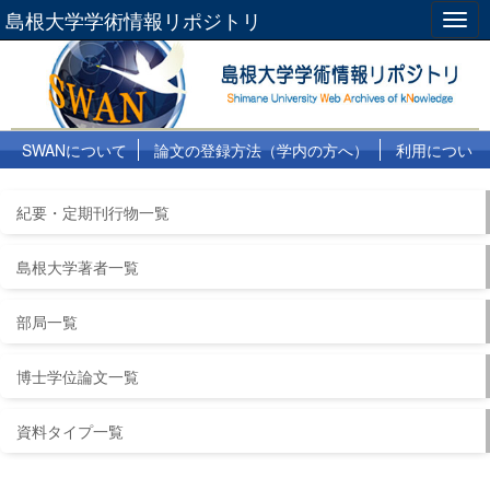
島根大学学術情報リポジトリ
Togg
navig
SWANについて
論文の登録方法（学内の方へ）
利用につい
て
よくある質問
リンク集
紀要・定期刊行物一覧
島根大学著者一覧
部局一覧
博士学位論文一覧
資料タイプ一覧