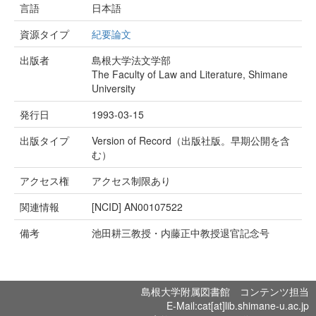
言語
日本語
資源タイプ
紀要論文
出版者
島根大学法文学部
The Faculty of Law and Literature, Shimane
University
発行日
1993-03-15
出版タイプ
Version of Record（出版社版。早期公開を含
む）
アクセス権
アクセス制限あり
関連情報
[NCID]
AN00107522
備考
池田耕三教授・内藤正中教授退官記念号
島根大学附属図書館 コンテンツ担当
E-Mail:cat[at]lib.shimane-u.ac.jp