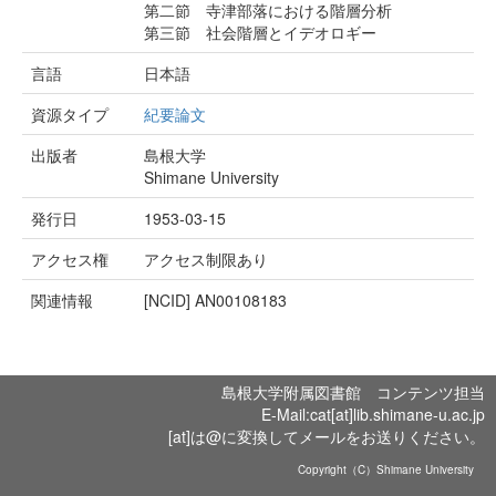
第二節 寺津部落における階層分析
第三節 社会階層とイデオロギー
言語
日本語
資源タイプ
紀要論文
出版者
島根大学
Shimane University
発行日
1953-03-15
アクセス権
アクセス制限あり
関連情報
[NCID]
AN00108183
島根大学附属図書館 コンテンツ担当
E-Mail:cat[at]lib.shimane-u.ac.jp
[at]は@に変換してメールをお送りください。
Copyright（C）Shimane University