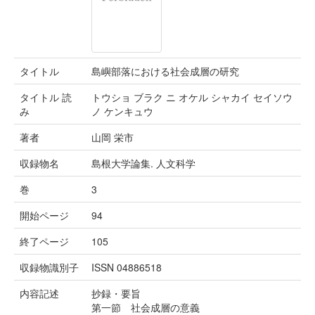
タイトル
島嶼部落における社会成層の研究
タイトル 読
トウショ ブラク ニ オケル シャカイ セイソウ
み
ノ ケンキュウ
著者
山岡 栄市
収録物名
島根大学論集. 人文科学
巻
3
開始ページ
94
終了ページ
105
収録物識別子
ISSN 04886518
内容記述
抄録・要旨
第一節 社会成層の意義