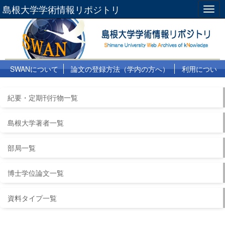
島根大学学術情報リポジトリ
Togg
navig
SWANについて
論文の登録方法（学内の方へ）
利用につい
て
よくある質問
リンク集
紀要・定期刊行物一覧
島根大学著者一覧
部局一覧
博士学位論文一覧
資料タイプ一覧