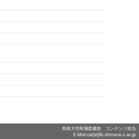
島根大学附属図書館 コンテンツ担当
E-Mail:cat[at]lib.shimane-u.ac.jp