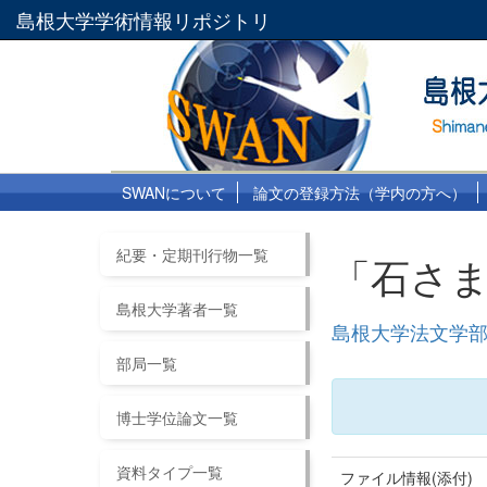
島根大学学術情報リポジトリ
SWANについて
論文の登録方法（学内の方へ）
紀要・定期刊行物一覧
「石さ
島根大学著者一覧
島根大学法文学部紀
部局一覧
博士学位論文一覧
資料タイプ一覧
ファイル情報(添付)