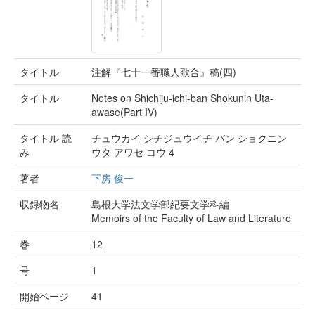
タイトル
注解『七十一番職人歌合』稿(四)
タイトル
Notes on Shichiju-ichi-ban Shokunin Uta-
awase(Part IV)
タイトル 読
チュウカイ シチジュウイチ バン ショクニン
み
ウタ アワセ コウ 4
著者
下房 俊一
収録物名
島根大学法文学部紀要文学科編
Memoirs of the Faculty of Law and Literature
巻
12
号
1
開始ページ
41