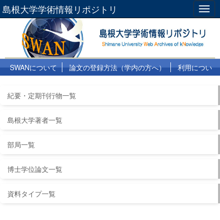
島根大学学術情報リポジトリ
Togg
navig
SWANについて
論文の登録方法（学内の方へ）
利用につい
て
よくある質問
リンク集
紀要・定期刊行物一覧
島根大学著者一覧
部局一覧
博士学位論文一覧
資料タイプ一覧