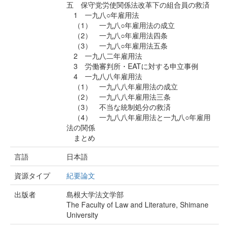
五 保守党労使関係法改革下の組合員の救済
1 一九八○年雇用法
（1） 一九八○年雇用法の成立
（2） 一九八○年雇用法四条
（3） 一九八○年雇用法五条
2 一九八二年雇用法
3 労働審判所・EATに対する申立事例
4 一九八八年雇用法
（1） 一九八八年雇用法の成立
（2） 一九八八年雇用法三条
（3） 不当な統制処分の救済
（4） 一九八八年雇用法と一九八○年雇用
法の関係
まとめ
言語
日本語
資源タイプ
紀要論文
出版者
島根大学法文学部
The Faculty of Law and Literature, Shimane
University