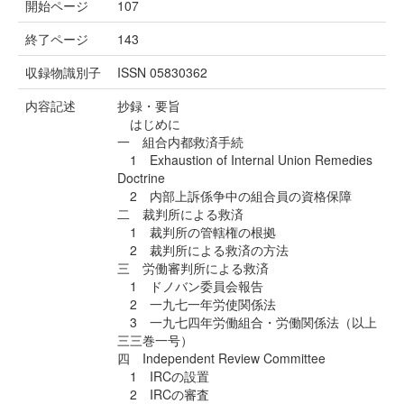
開始ページ
107
終了ページ
143
収録物識別子
ISSN 05830362
内容記述
抄録・要旨
はじめに
一 組合内都救済手続
1 Exhaustion of Internal Union Remedies
Doctrine
2 内部上訴係争中の組合員の資格保障
二 裁判所による救済
1 裁判所の管轄権の根拠
2 裁判所による救済の方法
三 労働審判所による救済
1 ドノバン委員会報告
2 一九七一年労使関係法
3 一九七四年労働組合・労働関係法（以上
三三巻一号）
四 Independent Review Committee
1 IRCの設置
2 IRCの審査