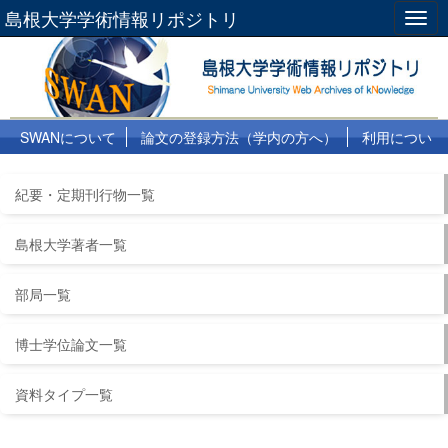
島根大学学術情報リポジトリ
Togg
navig
SWANについて
論文の登録方法（学内の方へ）
利用につい
て
よくある質問
リンク集
紀要・定期刊行物一覧
島根大学著者一覧
部局一覧
博士学位論文一覧
資料タイプ一覧