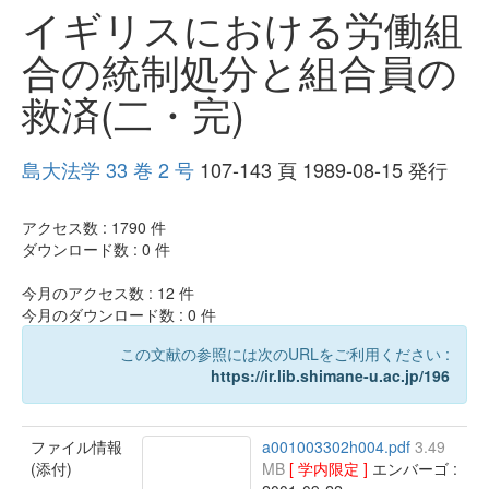
イギリスにおける労働組
合の統制処分と組合員の
救済(二・完)
島大法学 33 巻 2 号
107-143 頁 1989-08-15 発行
アクセス数 :
1790
件
ダウンロード数 :
0
件
今月のアクセス数 :
12
件
今月のダウンロード数 :
0
件
この文献の参照には次のURLをご利用ください :
https://ir.lib.shimane-u.ac.jp/196
ファイル情報
a001003302h004.pdf
3.49
(添付)
MB
[ 学内限定 ]
エンバーゴ :