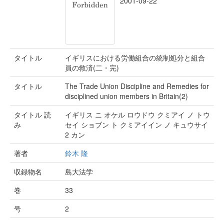
2001-09-22
タイトル
イギリスにおける労働組合の統制処分と組合
員の救済(二・完)
タイトル
The Trade Union Discipline and Remedies for
disciplined union members in Britain(2)
タイトル 読
イギリス ニ オケル ロウドウ クミアイ ノ トウ
み
セイ ショブン ト クミアイイン ノ キュウサイ
2 カン
著者
鈴木 隆
収録物名
島大法学
巻
33
号
2