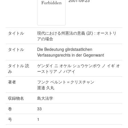
2001-09-23
タイトル
現代における州憲法の意義 (訳) : オーストリ
アの場合
タイトル
Die Bedeutung glirdstaatlichen
Verfassungsrechts in der Gegenwant
タイトル 読
ゲンダイ ニ オケル シュウケンポウ ノ イギ オ
み
ーストリア ノ バアイ
著者
フンク ベルント＝クリスチャン
渡邉 久丸
収録物名
島大法学
巻
33
号
1