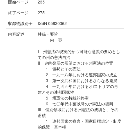
開始ページ
235
終了ページ
275
収録物識別子
ISSN 05830362
内容記述
抄録・要旨
内 容
I 州憲法の現実的かつ可能な意義の要めとし
ての州の憲法自治
II 史的発展の展望における州憲法の位置
1 領邦とその憲法
2 一九一八年における連邦国家の成立
3 第一次共和国におけるさらなる発展
4 一九四五年におけるオiストリアの再
建とその連邦国家性
5 州憲法の持続的停滞
6 七〇年代中葉以降の州憲法の復興
III 個別領域における州憲法の成績と、その
蓄積
1 連邦国家の宣言・国家目標規定・制度
的保障・基本権