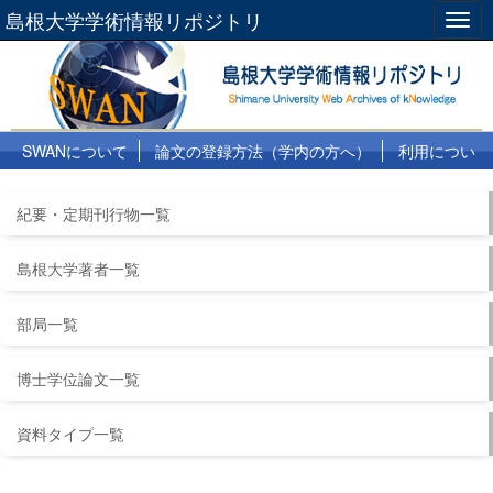
島根大学学術情報リポジトリ
Togg
navig
SWANについて
論文の登録方法（学内の方へ）
利用につい
て
よくある質問
リンク集
紀要・定期刊行物一覧
島根大学著者一覧
部局一覧
博士学位論文一覧
資料タイプ一覧