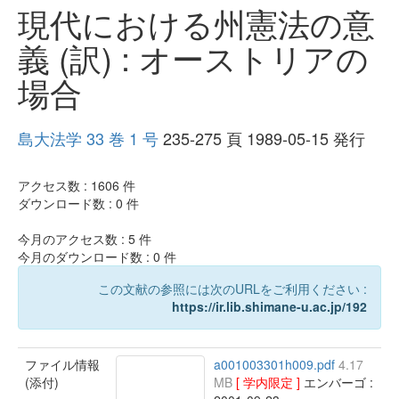
現代における州憲法の意
義 (訳) : オーストリアの
場合
島大法学 33 巻 1 号
235-275 頁 1989-05-15 発行
アクセス数 :
1606
件
ダウンロード数 :
0
件
今月のアクセス数 :
5
件
今月のダウンロード数 :
0
件
この文献の参照には次のURLをご利用ください :
https://ir.lib.shimane-u.ac.jp/192
ファイル情報
a001003301h009.pdf
4.17
(添付)
MB
[ 学内限定 ]
エンバーゴ :