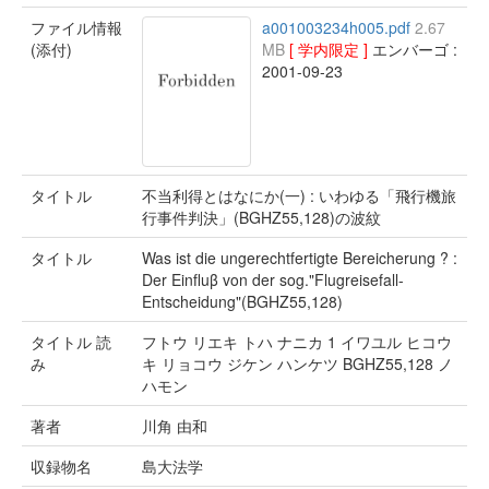
ファイル情報
a001003234h005.pdf
2.67
(添付)
MB
[ 学内限定 ]
エンバーゴ :
2001-09-23
タイトル
不当利得とはなにか(一) : いわゆる「飛行機旅
行事件判決」(BGHZ55,128)の波紋
タイトル
Was ist die ungerechtfertigte Bereicherung ? :
Der Einfluβ von der sog."Flugreisefall-
Entscheidung"(BGHZ55,128)
タイトル 読
フトウ リエキ トハ ナニカ 1 イワユル ヒコウ
み
キ リョコウ ジケン ハンケツ BGHZ55,128 ノ
ハモン
著者
川角 由和
収録物名
島大法学