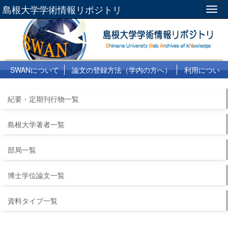
島根大学学術情報リポジトリ
Togg
navig
SWANについて
論文の登録方法（学内の方へ）
利用につい
て
よくある質問
リンク集
紀要・定期刊行物一覧
島根大学著者一覧
部局一覧
博士学位論文一覧
資料タイプ一覧