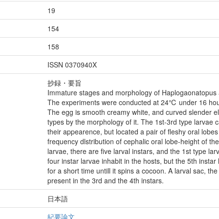
19
154
158
ISSN 0370940X
抄録・要旨
Immature stages and morphology of Haplogaonatopus 
The experiments were conducted at 24℃ under 16 hour
The egg is smooth creamy white, and curved slender elli
types by the morphology of it. The 1st-3rd type larva
their appearence, but located a pair of fleshy oral lobes
frequency dlstribution of cephalic oral lobe-height of t
larvae, there are five larval instars, and the 1st type la
four instar larvae inhabit in the hosts, but the 5th inst
for a short time untill it spins a cocoon. A larval sac, th
present in the 3rd and the 4th instars.
日本語
紀要論文