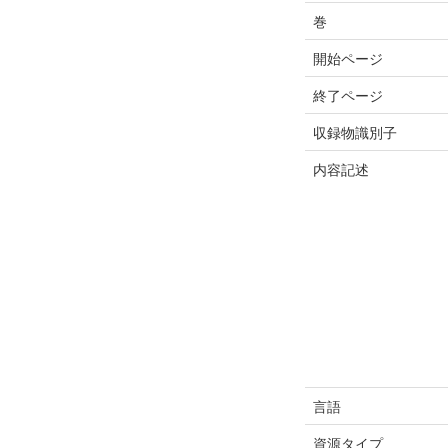
巻
開始ページ
終了ページ
収録物識別子
内容記述
言語
資源タイプ