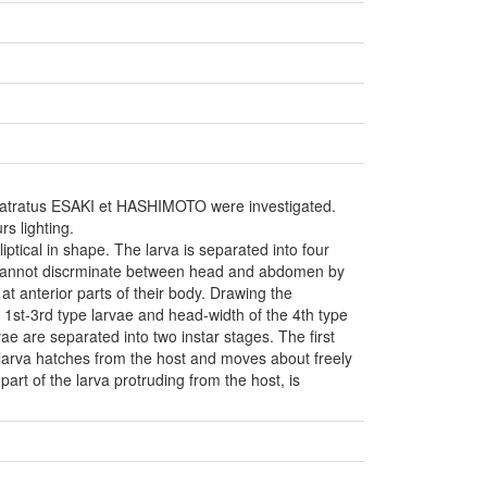
atratus ESAKI et HASHIMOTO were investigated.
s lighting.
ptical in shape. The larva is separated into four
e cannot discrminate between head and abdomen by
 at anterior parts of their body. Drawing the
he 1st-3rd type larvae and head-width of the 4th type
rvae are separated into two instar stages. The first
ar larva hatches from the host and moves about freely
e part of the larva protruding from the host, is