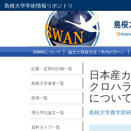
島根大学学術情報リポジトリ
SWANについて
論文の登録方法（学内の方へ）
紀要・定期刊行物一覧
日本産カ
クロハ
島根大学著者一覧
につい
部局一覧
島根大学農学部研究
博士学位論文一覧
資料タイプ一覧