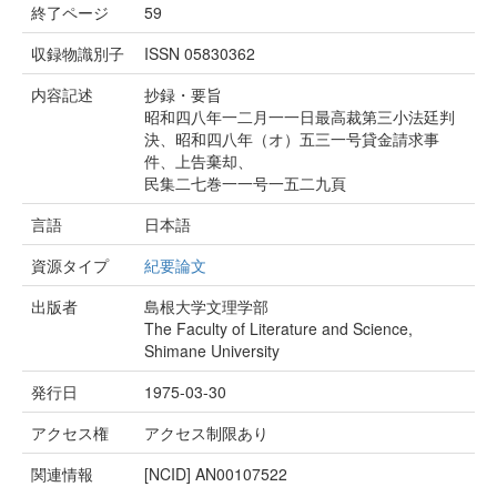
終了ページ
59
収録物識別子
ISSN 05830362
内容記述
抄録・要旨
昭和四八年一二月一一日最高裁第三小法廷判
決、昭和四八年（オ）五三一号貸金請求事
件、上告棄却、
民集二七巻一一号一五二九頁
言語
日本語
資源タイプ
紀要論文
出版者
島根大学文理学部
The Faculty of Literature and Science,
Shimane University
発行日
1975-03-30
アクセス権
アクセス制限あり
関連情報
[NCID]
AN00107522