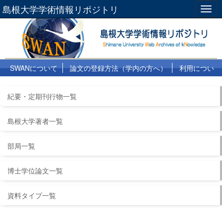
島根大学学術情報リポジトリ
Togg
navig
SWANについて
論文の登録方法（学内の方へ）
利用につい
て
よくある質問
リンク集
紀要・定期刊行物一覧
島根大学著者一覧
部局一覧
博士学位論文一覧
資料タイプ一覧