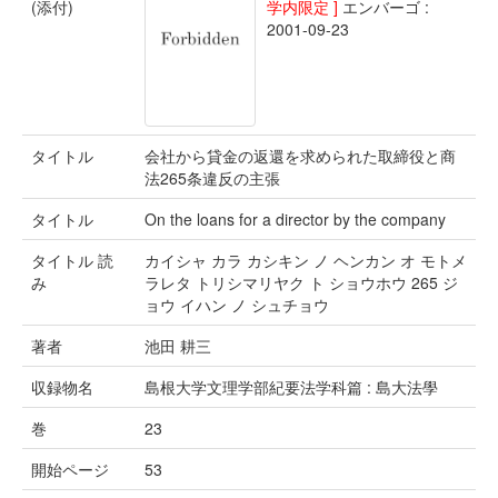
(添付)
学内限定 ]
エンバーゴ :
2001-09-23
タイトル
会社から貸金の返還を求められた取締役と商
法265条違反の主張
タイトル
On the loans for a director by the company
タイトル 読
カイシャ カラ カシキン ノ ヘンカン オ モトメ
み
ラレタ トリシマリヤク ト ショウホウ 265 ジ
ョウ イハン ノ シュチョウ
著者
池田 耕三
収録物名
島根大学文理学部紀要法学科篇 : 島大法學
巻
23
開始ページ
53