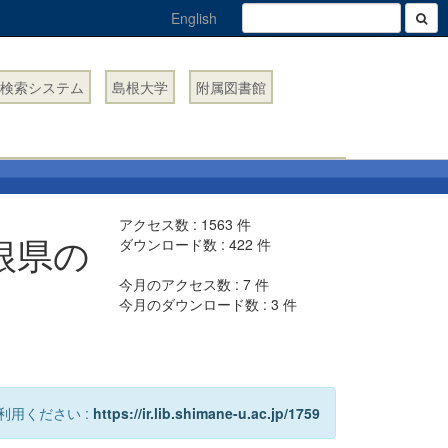
English
検索システム
島根大学
附属図書館
アクセス数 :
1563
件
根県の
ダウンロード数 :
422
件
今月のアクセス数 :
7
件
今月のダウンロード数 :
3
件
利用ください :
https://ir.lib.shimane-u.ac.jp/1759