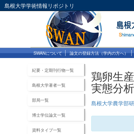
島根大学学術情報リポジトリ
SWANについて
論文の登録方法（学内の方へ）
紀要・定期刊行物一覧
鶏卵生産
実態分
島根大学著者一覧
部局一覧
島根大学農学部研究
博士学位論文一覧
資料タイプ一覧