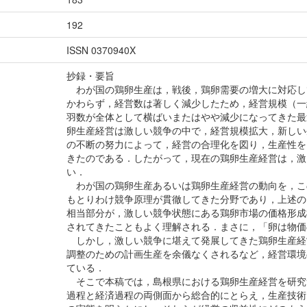
192
ISSN 0370940X
抄録・要旨
わが国の鶏卵生産は，戦後，鶏卵需要の増大に対応し
かわらず，経営数は著しく減少したため，経営規模（一
羽数が全体として横ばいまたはやや減少になってきた最
卵生産経営は激しい競争の中で，経営規模拡大，新しい
の不断の努力によって，経営の合理化を図り，生産性を
きたのである．したがって，現在の鶏卵生産経営は，激
い．
わが国の鶏卵生産あるいは鶏卵生産経営の動向を，こ
もとりわけ競争原理が貫徹してきた分野であり，上述の
相当部分が，激しい競争状態にある鶏卵市場の価格形成
されてきたこともよく理解される．まさに，「卵は物価
しかし，激しい競争に堪えて発展してきた鶏卵生産経
調整のための計画生産を余儀なくされるなど，経営環境
ている．
そこで本稿では，島根県における鶏卵生産経営を研究
過程と経済過程の両側面から総合的にとらえ，生産技術