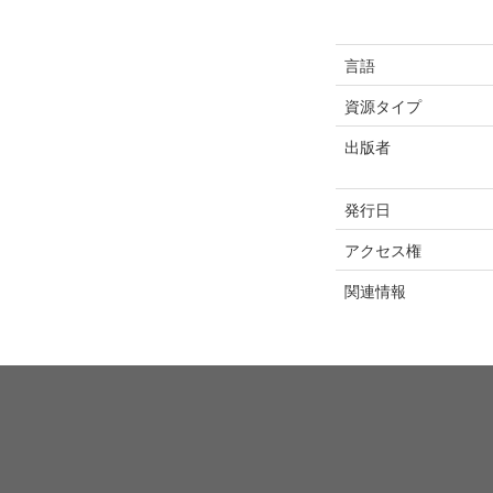
言語
資源タイプ
出版者
発行日
アクセス権
関連情報