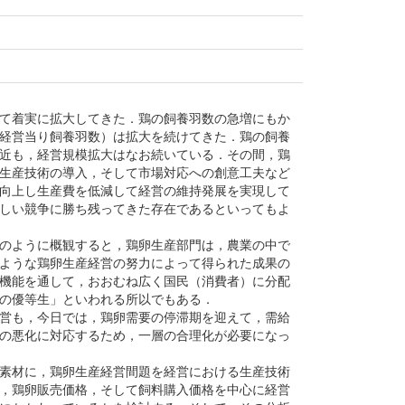
て着実に拡大してきた．鶏の飼養羽数の急増にもか
経営当り飼養羽数）は拡大を続けてきた．鶏の飼養
近も，経営規模拡大はなお続いている．その間，鶏
生産技術の導入，そして市場対応への創意工夫など
向上し生産費を低減して経営の維持発展を実現して
しい競争に勝ち残ってきた存在であるといってもよ
のように概観すると，鶏卵生産部門は，農業の中で
ような鶏卵生産経営の努力によって得られた成果の
機能を通して，おおむね広く国民（消費者）に分配
の優等生」といわれる所以でもある．
営も，今日では，鶏卵需要の停滞期を迎えて，需給
の悪化に対応するため，一層の合理化が必要になっ
素材に，鶏卵生産経営間題を経営における生産技術
，鶏卵販売価格，そして飼料購入価格を中心に経営