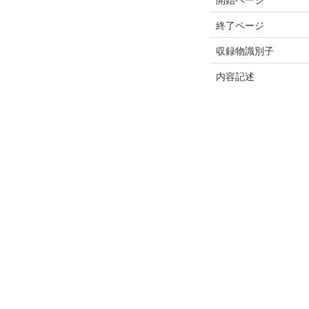
終了ページ
収録物識別子
内容記述