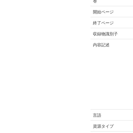
巻
開始ページ
終了ページ
収録物識別子
内容記述
言語
資源タイプ