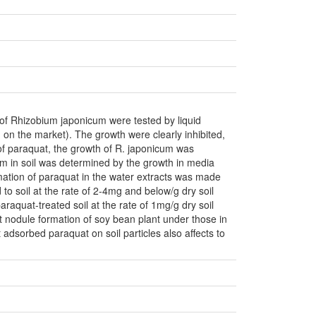
of Rhizobium japonicum were tested by liquid
 on the market). The growth were clearly inhibited,
of paraquat, the growth of R. japonicum was
cum in soil was determined by the growth in media
imation of paraquat in the water extracts was made
to soil at the rate of 2-4mg and below/g dry soil
araquat-treated soil at the rate of 1mg/g dry soil
ot nodule formation of soy bean plant under those in
at adsorbed paraquat on soil particles also affects to