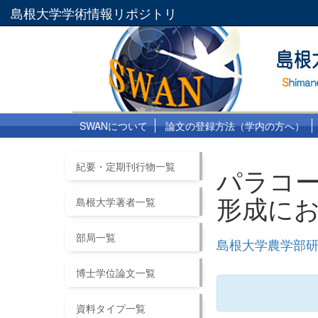
島根大学学術情報リポジトリ
SWANについて
論文の登録方法（学内の方へ）
紀要・定期刊行物一覧
パラコ
形成に
島根大学著者一覧
部局一覧
島根大学農学部研究
博士学位論文一覧
資料タイプ一覧