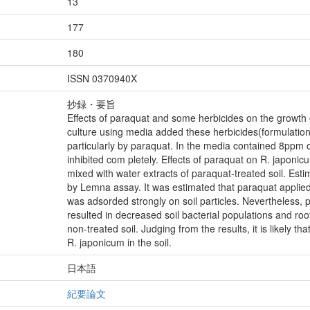
13
177
180
ISSN 0370940X
抄録・要旨
Effects of paraquat and some herbicides on the growth 
culture using media added these herbicides(formulation
particularly by paraquat. In the media contained 8ppm 
inhibited com pletely. Effects of paraquat on R. japoni
mixed with water extracts of paraquat-treated soil. Est
by Lemna assay. It was estimated that paraquat applied 
was adsorded strongly on soil particles. Nevertheless, p
resulted in decreased soil bacterial populations and ro
non-treated soil. Judging from the results, it is likely th
R. japonicum in the soil.
日本語
紀要論文